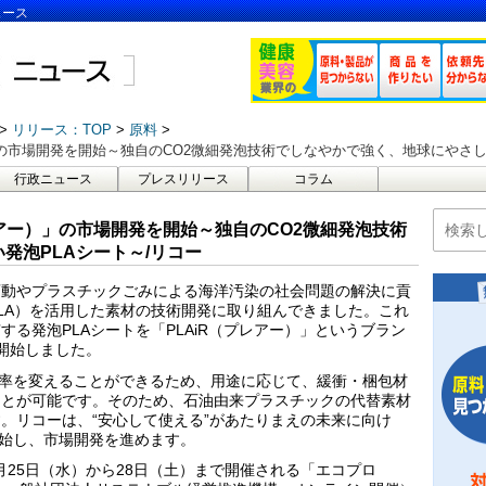
ュース
リリース：TOP
原料
」の市場開発を開始～独自のCO2微細発泡技術でしなやかで強く、地球にやさし
行政ニュース
プレスリリース
コラム
レアー）」の市場開発を開始～独自のCO2微細発泡技術
発泡PLAシート～/リコー
変動やプラスチックごみによる海洋汚染の社会問題の解決に貢
LA）を活用した素材の技術開発に取り組んできました。これ
る発泡PLAシートを「PLAiR（プレアー）」というブラン
を開始しました。
泡倍率を変えることができるため、用途に応じて、緩衝・梱包材
ことが可能です。そのため、石油由来プラスチックの代替素材
。リコーは、“安心して使える”があたりまえの未来に向け
開始し、市場開発を進めます。
1月25日（水）から28日（土）まで開催される「エコプロ