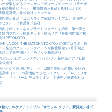
バーが楽しめるファンケル「ディープチャージ コラーゲ
 2種の葡萄ゼリー」（機能性表示食品）8月18日（火）
量限定発売／株式会社ファンケル
能性表示食品『ココカラケア睡眠プレミアム』 新発売／
サヒグループ食品株式会社
猫向けAIウェルネスプラットフォームを始動。第一弾と
て腸内フローラ検査キット・腸活サプリを提供開始／株
会社PETOKOTO
BANILA CO】THE MATCHA TOKYOとの限定コラボ！抹
ラテ発想のクレンジングバームが数量限定で7月下旬よ
店頭にて販売開始！／モノック株式会社
PLUSカルピス カラダクレンジング』新発売／アサヒ飲
株式会社
老化という摂理に告ぐ。～ 100年美肌への想いを込め
最高峰（※1）の高機能エッセンスクリーム「AQ ミリオ
ティ ザ クリーム デコラシオン」を発売／株式会社コ
セー
1粒で。Wケアチュアブル「オラフル クリア」新発売／株式
所