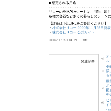
■ 想定される用途
‥‥‥‥‥‥‥‥‥‥‥‥‥‥‥‥‥
リコーの発泡PLAシートは、用途に応
各種の容器など多くの暮らしのシーン
【詳細は下記URLをご参照ください】
・
株式会社リコー 2020年11月25日発表
・
株式会社リコー 公式サイト
2020年11月25日 18：21
原料
オ
ル
関連記事
4
慣
る
機
ポ
配
発
ピ
す
1