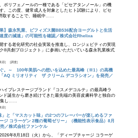
、ポリフェノールの一種である「ピセアタンノール」の機
す。この度、健常成人を対象としたヒト試験により、ピセ
摂取することで、睡眠中……
果】森永乳業、ビフィズス菌BB536配合ヨーグルトと生活
度の減速」の可能性を確認／株式会社Rhelixa
aが展開する老化研究の社会実装を推進し、ロンジェビティの実現
ク®共創プロジェクト」に参画いただいている森永乳業株式
美容
調査
ぐ。～ 100年美肌への想いを込めた最高峰（※1）の高機
「AQ ミリオリティ ザ クリーム デコラシオン」を発売／
ハイプレステージブランド『コスメデコルテ』の最高峰ラ
ランド誕生から磨き続けてきた最先端の美容皮膚科学と独自の
集し……
美容
味」と「マスカット味」の2つのフレーバーが楽しめるファ
ージ コラーゲン 2種の葡萄ゼリー」（機能性表示食品）8月
発売／株式会社ファンケル
026年8月18日（火）から、「ディープチャージ コラーゲ