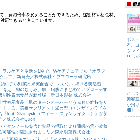
健
‥‥‥
じて、発泡倍率を変えることができるため、緩衝材や梱包材、
に対応できると考えています。
ポスト
る。コ
ウンド
兆しが
ーラルケアと腸活を1粒で。Wケアチュアブル「オラフ
 クリア」新発売／株式会社イブフローラ研究所
種類の赤い野菜と果実配合で、おいしく続ける美活習
。冷え、脚のむくみ、肌、脂肪にまとめてアプローチす
として
機能性表示食品が新登場／新日本製薬 株式会社
美容室
能性表示食品「肌のターンオーバーとうるおい維持をサ
が掲げ
ートする」美容サプリメント還元型コエンザイムQ10を
細】
合『feat. Skin cycle（フィート スキンサイクル）』が新
売／株式会社Quon
セアタンノールを含む食品の摂取により睡眠の質が改善
る可能性が確認されました／森永製菓株式会社
箱で「葡萄＆カシス味」と「マスカット味」の2つのフレ