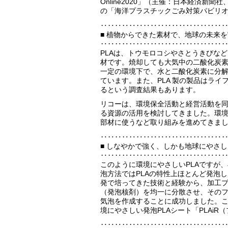
Online2020」（主催：日本経済
の「海洋プラスチックごみ対策パビリオン
‥‥‥‥‥‥‥‥‥‥‥‥‥‥‥‥‥
■ 植物からできた素材で、地球の未来
‥‥‥‥‥‥‥‥‥‥‥‥‥‥‥‥‥
PLAは、トウモロコシやさとうきびな
材です。焼却しても大気中の二酸化炭
一定の環境下で、水と二酸化炭素に分
ています。また、PLA 製の製品はライ
るという調査結果もあります。
リコーは、環境保全活動と経営活動を
る資源の活用を検討してきました。環境
部材に使うなど取り組みを進めてきま
‥‥‥‥‥‥‥‥‥‥‥‥‥‥‥‥‥
■ しなやかで強く、しかも地球にやさし
‥‥‥‥‥‥‥‥‥‥‥‥‥‥‥‥‥
このように環境にやさしいPLAですが
泡方法ではPLAの特性上ほとんど発泡
発で培ってきた技術と経験から、加工プ
（発泡核剤）を均一に分散させ、その
気泡を作成することに成功しました。こ
境にやさしい発泡PLAシート「PLAi
‥‥‥‥‥‥‥‥‥‥‥‥‥‥‥‥‥