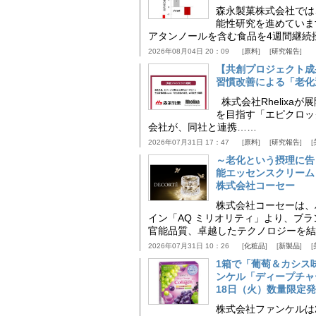
森永製菓株式会社では
能性研究を進めていま
アタンノールを含む食品を4週間継続
2026年08月04日 20：09
原料
研究報告
【共創プロジェクト成
習慣改善による「老化速
株式会社Rhelix
を目指す「エピクロッ
会社が、同社と連携……
2026年07月31日 17：47
原料
研究報告
～老化という摂理に告
能エッセンスクリーム
株式会社コーセー
株式会社コーセーは、
イン「AQ ミリオリティ」より、ブ
官能品質、卓越したテクノロジーを結
2026年07月31日 10：26
化粧品
新製品
1箱で「葡萄＆カシス
ンケル「ディープチャ
18日（火）数量限定
株式会社ファンケルは2