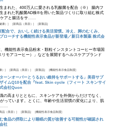
生まれた、400万人に愛される乳酸菌を配合（※） 腸内フ
生まれた乳酸菌AD株®を用いた製品づくりに取り組む株式
ケアと腸活をサ……
健康）
新商品（美容）
新製品
実配合で、おいしく続ける美活習慣。冷え、脚のむくみ、
プローチする機能性表示食品が新登場／新日本製薬 株式会
は、機能性表示食品粉末・顆粒インスタントコーヒー市場国
offee（スリモアコーヒー）」などを展開するヘルスケアブランド
康）
新商品（美容）
新製品
機能性表示食品制度
ターンオーバーとうるおい維持をサポートする」美容サプ
Q10を配合『feat. Skin cycle（フィート スキンサイ
式会社Quon
識の高まりとともに、スキンケアを外側からだけでなく、
がっています。とくに、年齢や生活習慣の変化により、肌
……
商品（美容）
新製品
機能性表示食品制度
む食品の摂取により睡眠の質が改善する可能性が確認され
会社