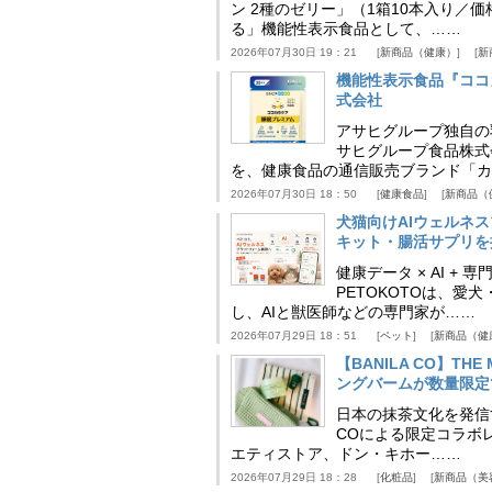
ン 2種のゼリー」（1箱10本入り／
る」機能性表示食品として、……
2026年07月30日 19：21
新商品（健康）
新
機能性表示食品『ココ
式会社
アサヒグループ独自の
サヒグループ食品株式
を、健康食品の通信販売ブランド「カ
2026年07月30日 18：50
健康食品
新商品（
犬猫向けAIウェルネ
キット・腸活サプリを提
健康データ × AI 
PETOKOTOは、
し、AIと獣医師などの専門家が……
2026年07月29日 18：51
ペット
新商品（健
【BANILA CO】T
ングバームが数量限定
日本の抹茶文化を発信する
COによる限定コラボレ
エティストア、ドン・キホー……
2026年07月29日 18：28
化粧品
新商品（美