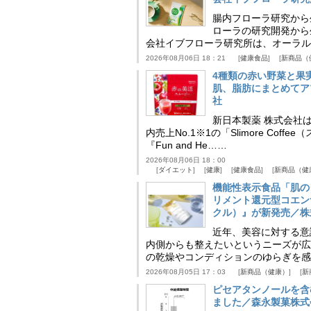
腸内フローラ研究から
ローラの研究開発から
会社イブフローラ研究所は、オーラル
2026年08月06日 18：21
健康食品
新商品（
4種類の赤い野菜と果
肌、脂肪にまとめてア
社
新日本製薬 株式会社
内売上No.1※1の「Slimore C
『Fun and He……
2026年08月06日 18：00
ダイエット
健康
健康食品
新商品（健
機能性表示食品「肌の
リメント還元型コエンザイム
クル）』が新発売／株
近年、美容に対する意
内側からも整えたいというニーズが広
の乾燥やコンディションのゆらぎを感
2026年08月05日 17：03
新商品（健康）
新
ピセアタンノールを含
ました／森永製菓株式