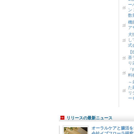
ー
ン
数
機
ア
犬
し
式
【
茶
り
『
料
～
た
リ
ー
リリースの最新ニュース
オーラルケアと腸活を
会社イブフローラ研究