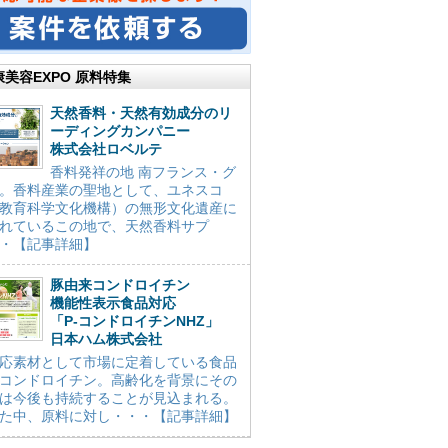
康美容EXPO 原料特集
天然香料・天然有効成分のリ
ーディングカンパニー
株式会社ロベルテ
香料発祥の地 南フランス・グ
。香料産業の聖地として、ユネスコ
教育科学文化機構）の無形文化遺産に
れているこの地で、天然香料サプ
・【記事詳細】
豚由来コンドロイチン
機能性表示食品対応
「P-コンドロイチンNHZ」
日本ハム株式会社
応素材として市場に定着している食品
コンドロイチン。高齢化を背景にその
は今後も持続することが見込まれる。
た中、原料に対し・・・【記事詳細】