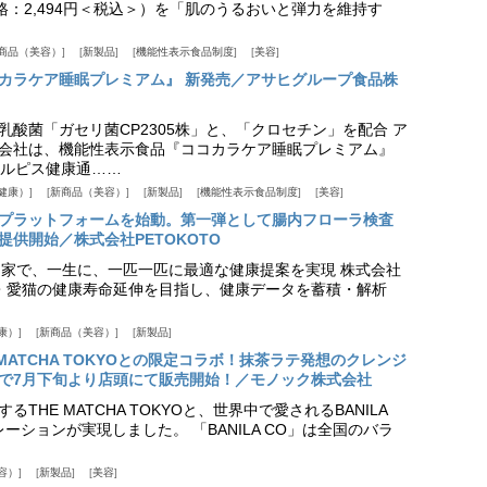
価格：2,494円＜税込＞）を「肌のうるおいと弾力を維持す
商品（美容）
新製品
機能性表示食品制度
美容
カラケア睡眠プレミアム』 新発売／アサヒグループ食品株
乳酸菌「ガセリ菌CP2305株」と、「クロセチン」を配合 ア
会社は、機能性表示食品『ココカラケア睡眠プレミアム』
ルピス健康通……
健康）
新商品（美容）
新製品
機能性表示食品制度
美容
スプラットフォームを始動。第一弾として腸内フローラ検査
供開始／株式会社PETOKOTO
+ 専門家で、一生に、一匹一匹に最適な健康提案を実現 株式会社
愛犬・愛猫の健康寿命延伸を目指し、健康データを蓄積・解析
康）
新商品（美容）
新製品
HE MATCHA TOKYOとの限定コラボ！抹茶ラテ発想のクレンジ
で7月下旬より店頭にて販売開始！／モノック株式会社
THE MATCHA TOKYOと、世界中で愛されるBANILA
ーションが実現しました。 「BANILA CO」は全国のバラ
容）
新製品
美容