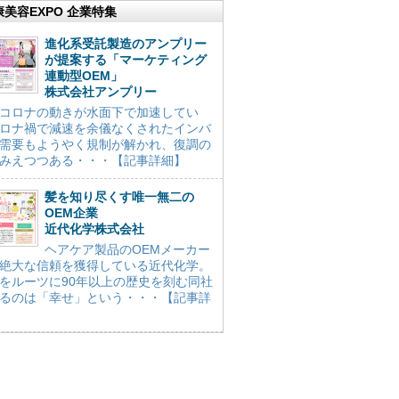
康美容EXPO 企業特集
進化系受託製造のアンプリー
が提案する「マーケティング
連動型OEM」
株式会社アンプリー
コロナの動きが水面下で加速してい
ロナ禍で減速を余儀なくされたインバ
需要もようやく規制が解かれ、復調の
みえつつある・・・【記事詳細】
髪を知り尽くす唯一無二の
OEM企業
近代化学株式会社
ヘアケア製品のOEMメーカー
絶大な信頼を獲得している近代化学。
をルーツに90年以上の歴史を刻む同社
るのは「幸せ」という・・・【記事詳