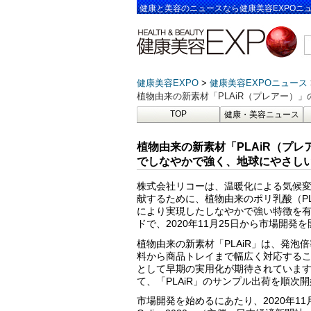
健康と美容のニュースなら健康美容EXPOニ
健康美容EXPO
健康美容EXPOニュース
植物由来の新素材「PLAiR（プレアー）
TOP
健康・美容ニュース
植物由来の新素材「PLAiR（プ
でしなやかで強く、地球にやさしい
株式会社リコーは、温暖化による気候
献するために、植物由来のポリ乳酸（P
により実現したしなやかで強い特徴を有す
ドで、2020年11月25日から市場開発
植物由来の新素材「PLAiR」は、発
料から商品トレイまで幅広く対応する
として早期の実用化が期待されています
て、「PLAiR」のサンプル出荷を順次
市場開発を始めるにあたり、2020年1