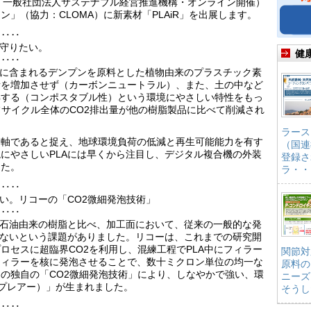
新聞社、一般社団法人サステナブル経営推進機構・オンライン開催）
」（協力：CLOMA）に新素材「PLAiR」を出展します。
‥‥‥
を守りたい。
健
‥‥‥
どに含まれるデンプンを原料とした植物由来のプラスチック素
素を増加させず（カーボンニュートラル）、また、土の中など
解する（コンポスタブル性）という環境にやさしい特性をもっ
フサイクル全体のCO2排出量が他の樹脂製品に比べて削減され
ラース
同軸であると捉え、地球環境負荷の低減と再生可能能力を有す
（国連
にやさしいPLAには早くから注目し、デジタル複合機の外装
登録さ
した。
ラ・・
‥‥‥
い。リコーの「CO2微細発泡技術」
‥‥‥
、石油由来の樹脂と比べ、加工面において、従来の一般的な発
しないという課題がありました。リコーは、これまでの研究開
ロセスに超臨界CO2を利用し、混練工程でPLA中にフィラー
関節対
フィラーを核に発泡させることで、数十ミクロン単位の均一な
原料の
の独自の「CO2微細発泡技術」により、しなやかで強い、環
ニーズ
R（プレアー）」が生まれました。
そうし
‥‥‥