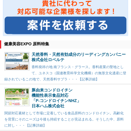
健康美容EXPO 原料特集
天然香料・天然有効成分のリーディングカンパニー
株式会社ロベルテ
香料発祥の地 南フランス・グラース。香料産業の聖地とし
て、ユネスコ（国連教育科学文化機構）の無形文化遺産に登
録されているこの地で、天然香料サプラ・・・【記事詳細】
豚由来コンドロイチン
機能性表示食品対応
「P-コンドロイチンNHZ」
日本ハム株式会社
関節対応素材として市場に定着している食品原料のコンドロイチン。高齢化
を背景にそのニーズは今後も持続することが見込まれる。そうした中、原料
に対し・・・【記事詳細】