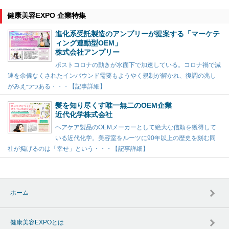
健康美容EXPO 企業特集
進化系受託製造のアンプリーが提案する「マーケテ
ィング連動型OEM」
株式会社アンプリー
ポストコロナの動きが水面下で加速している。コロナ禍で減
速を余儀なくされたインバウンド需要もようやく規制が解かれ、復調の兆し
がみえつつある・・・【記事詳細】
髪を知り尽くす唯一無二のOEM企業
近代化学株式会社
ヘアケア製品のOEMメーカーとして絶大な信頼を獲得して
いる近代化学。美容室をルーツに90年以上の歴史を刻む同
社が掲げるのは「幸せ」という・・・【記事詳細】
ホーム
健康美容EXPOとは