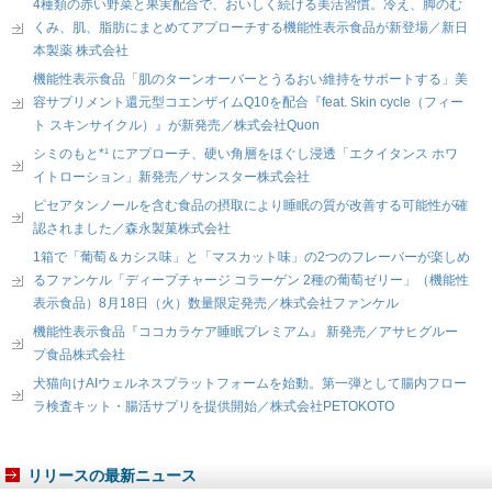
4種類の赤い野菜と果実配合で、おいしく続ける美活習慣。冷え、脚のむ
くみ、肌、脂肪にまとめてアプローチする機能性表示食品が新登場／新日
本製薬 株式会社
機能性表示食品「肌のターンオーバーとうるおい維持をサポートする」美
容サプリメント還元型コエンザイムQ10を配合『feat. Skin cycle（フィー
ト スキンサイクル）』が新発売／株式会社Quon
シミのもと*¹ にアプローチ、硬い角層をほぐし浸透「エクイタンス ホワ
イトローション」新発売／サンスター株式会社
ピセアタンノールを含む食品の摂取により睡眠の質が改善する可能性が確
認されました／森永製菓株式会社
1箱で「葡萄＆カシス味」と「マスカット味」の2つのフレーバーが楽しめ
るファンケル「ディープチャージ コラーゲン 2種の葡萄ゼリー」（機能性
表示食品）8月18日（火）数量限定発売／株式会社ファンケル
機能性表示食品『ココカラケア睡眠プレミアム』 新発売／アサヒグルー
プ食品株式会社
犬猫向けAIウェルネスプラットフォームを始動。第一弾として腸内フロー
ラ検査キット・腸活サプリを提供開始／株式会社PETOKOTO
リリースの最新ニュース