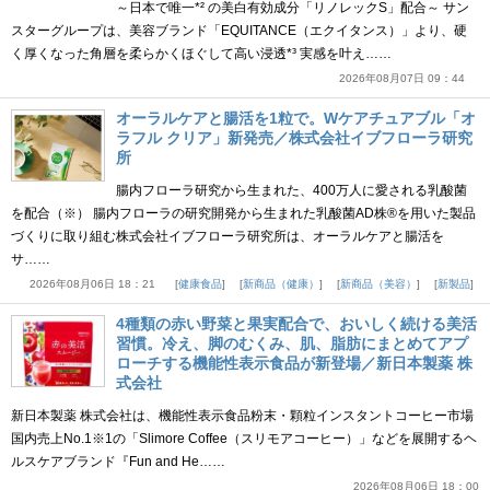
～日本で唯一*² の美白有効成分「リノレックS」配合～ サン
スターグループは、美容ブランド「EQUITANCE（エクイタンス）」より、硬
く厚くなった角層を柔らかくほぐして高い浸透*³ 実感を叶え……
2026年08月07日 09：44
オーラルケアと腸活を1粒で。Wケアチュアブル「オ
ラフル クリア」新発売／株式会社イブフローラ研究
所
腸内フローラ研究から生まれた、400万人に愛される乳酸菌
を配合（※） 腸内フローラの研究開発から生まれた乳酸菌AD株®を用いた製品
づくりに取り組む株式会社イブフローラ研究所は、オーラルケアと腸活を
サ……
2026年08月06日 18：21
健康食品
新商品（健康）
新商品（美容）
新製品
4種類の赤い野菜と果実配合で、おいしく続ける美活
習慣。冷え、脚のむくみ、肌、脂肪にまとめてアプ
ローチする機能性表示食品が新登場／新日本製薬 株
式会社
新日本製薬 株式会社は、機能性表示食品粉末・顆粒インスタントコーヒー市場
国内売上No.1※1の「Slimore Coffee（スリモアコーヒー）」などを展開するヘ
ルスケアブランド『Fun and He……
2026年08月06日 18：00