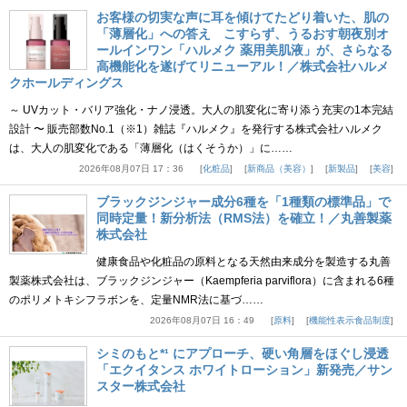
お客様の切実な声に耳を傾けてたどり着いた、肌の
「薄層化」への答え こすらず、うるおす朝夜別オ
ールインワン「ハルメク 薬用美肌液」が、さらなる
高機能化を遂げてリニューアル！／株式会社ハルメ
クホールディングス
～ UVカット・バリア強化・ナノ浸透。大人の肌変化に寄り添う充実の1本完結
設計 〜 販売部数No.1（※1）雑誌『ハルメク』を発行する株式会社ハルメク
は、大人の肌変化である「薄層化（はくそうか）」に……
2026年08月07日 17：36
化粧品
新商品（美容）
新製品
美容
ブラックジンジャー成分6種を「1種類の標準品」で
同時定量！新分析法（RMS法）を確立！／丸善製薬
株式会社
健康食品や化粧品の原料となる天然由来成分を製造する丸善
製薬株式会社は、ブラックジンジャー（Kaempferia parviflora）に含まれる6種
のポリメトキシフラボンを、定量NMR法に基づ……
2026年08月07日 16：49
原料
機能性表示食品制度
シミのもと*¹ にアプローチ、硬い角層をほぐし浸透
「エクイタンス ホワイトローション」新発売／サン
スター株式会社