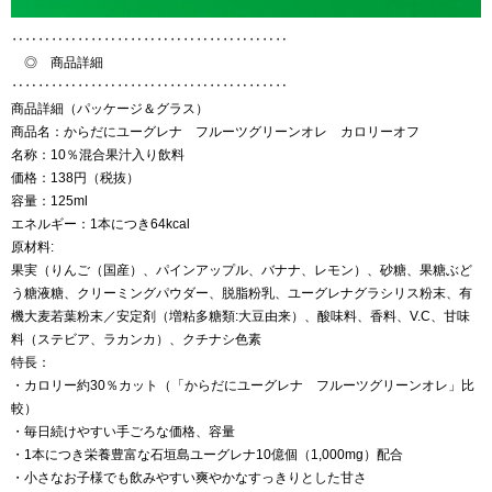
‥‥‥‥‥‥‥‥‥‥‥‥‥‥‥‥‥‥‥‥‥
◎ 商品詳細
‥‥‥‥‥‥‥‥‥‥‥‥‥‥‥‥‥‥‥‥‥
商品詳細（パッケージ＆グラス）
商品名：からだにユーグレナ フルーツグリーンオレ カロリーオフ
名称：10％混合果汁入り飲料
価格：138円（税抜）
容量：125ml
エネルギー：1本につき64kcal
原材料:
果実（りんご（国産）、パインアップル、バナナ、レモン）、砂糖、果糖ぶど
う糖液糖、クリーミングパウダー、脱脂粉乳、ユーグレナグラシリス粉末、有
機大麦若葉粉末／安定剤（増粘多糖類:大豆由来）、酸味料、香料、V.C、甘味
料（ステビア、ラカンカ）、クチナシ色素
特長：
・カロリー約30％カット（「からだにユーグレナ フルーツグリーンオレ」比
較）
・毎日続けやすい手ごろな価格、容量
・1本につき栄養豊富な石垣島ユーグレナ10億個（1,000mg）配合
・小さなお子様でも飲みやすい爽やかなすっきりとした甘さ