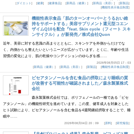
ダイエット
健康
健康食品
新商品（健康）
新商品（美容）
新製品
機能性表示食品制度
機能性表示食品「肌のターンオーバーとうるおい維
持をサポートする」美容サプリメント還元型コエン
ザイムQ10を配合『feat. Skin cycle（フィート スキ
ンサイクル）』が新発売／株式会社Quon
近年、美容に対する意識の高まりとともに、スキンケアを外側からだけでな
く、内側からも整えたいというニーズが広がっています。とくに、年齢や生活
習慣の変化により、肌の乾燥やコンディションのゆらぎを感……
2026年08月05日 17：03
新商品（健康）
新商品（美容）
新製品
機能性表示食品制度
ピセアタンノールを含む食品の摂取により睡眠の質
が改善する可能性が確認されました／森永製菓株式
会社
森永製菓株式会社では、ポリフェノールの一種である「ピセ
アタンノール」の機能性研究を進めています。この度、健常成人を対象とした
ヒト試験により、ピセアタンノールを含む食品を4週間継続摂取することで、睡
眠中……
2026年08月04日 20：09
原料
研究報告
【共創プロジェクト成果】森永乳業、ビフィズス菌