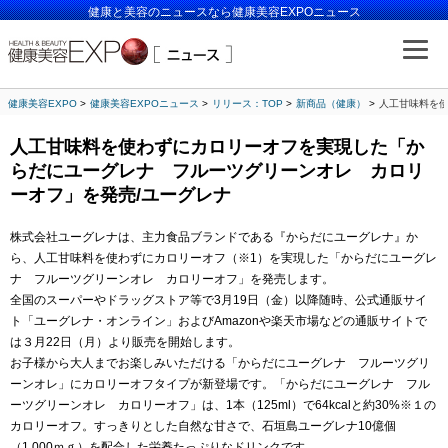
健康と美容のニュースなら健康美容EXPOニュース
健康美容EXPO
健康美容EXPOニュース
リリース：TOP
新商品（健康）
人工甘味料を
人工甘味料を使わずにカロリーオフを実現した「か
らだにユーグレナ フルーツグリーンオレ カロリ
ーオフ」を発売/ユーグレナ
株式会社ユーグレナは、主力食品ブランドである『からだにユーグレナ』か
ら、人工甘味料を使わずにカロリーオフ（※1）を実現した「からだにユーグレ
ナ フルーツグリーンオレ カロリーオフ」を発売します。
全国のスーパーやドラッグストア等で3月19日（金）以降随時、公式通販サイ
ト「ユーグレナ・オンライン」およびAmazonや楽天市場などの通販サイトで
は３月22日（月）より販売を開始します。
お子様から大人までお楽しみいただける「からだにユーグレナ フルーツグリ
ーンオレ」にカロリーオフタイプが新登場です。「からだにユーグレナ フル
ーツグリーンオレ カロリーオフ」は、1本（125ml）で64kcalと約30%※１の
カロリーオフ。すっきりとした自然な甘さで、石垣島ユーグレナ10億個
（1,000ｍｇ）を配合した栄養たっぷりなドリンクです。