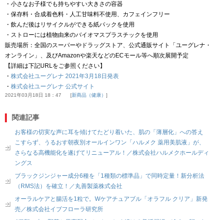
・小さなお子様でも持ちやすい大きさの容器
・保存料・合成着色料・人工甘味料不使用、カフェインフリー
・飲んだ後はリサイクルができる紙パックを使用
・ストローには植物由来のバイオマスプラスチックを使用
販売場所：全国のスーパーやドラッグストア、公式通販サイト「ユーグレナ・
オンライン」、及びAmazonや楽天などのECモール等へ順次展開予定
【詳細は下記URLをご参照ください】
・
株式会社ユーグレナ 2021年3月18日発表
・
株式会社ユーグレナ 公式サイト
2021年03月18日 18：47
新商品（健康）
関連記事
お客様の切実な声に耳を傾けてたどり着いた、肌の「薄層化」への答え
こすらず、うるおす朝夜別オールインワン「ハルメク 薬用美肌液」が、
さらなる高機能化を遂げてリニューアル！／株式会社ハルメクホールディ
ングス
ブラックジンジャー成分6種を「1種類の標準品」で同時定量！新分析法
（RMS法）を確立！／丸善製薬株式会社
オーラルケアと腸活を1粒で。Wケアチュアブル「オラフル クリア」新発
売／株式会社イブフローラ研究所