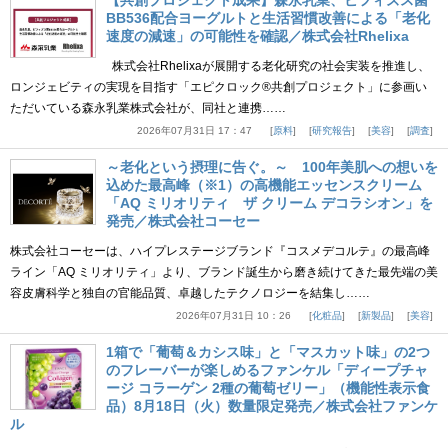
BB536配合ヨーグルトと生活習慣改善による「老化
速度の減速」の可能性を確認／株式会社Rhelixa
株式会社Rhelixaが展開する老化研究の社会実装を推進し、
ロンジェビティの実現を目指す「エピクロック®共創プロジェクト」に参画い
ただいている森永乳業株式会社が、同社と連携……
2026年07月31日 17：47
原料
研究報告
美容
調査
～老化という摂理に告ぐ。～ 100年美肌への想いを
込めた最高峰（※1）の高機能エッセンスクリーム
「AQ ミリオリティ ザ クリーム デコラシオン」を
発売／株式会社コーセー
株式会社コーセーは、ハイプレステージブランド『コスメデコルテ』の最高峰
ライン「AQ ミリオリティ」より、ブランド誕生から磨き続けてきた最先端の美
容皮膚科学と独自の官能品質、卓越したテクノロジーを結集し……
2026年07月31日 10：26
化粧品
新製品
美容
1箱で「葡萄＆カシス味」と「マスカット味」の2つ
のフレーバーが楽しめるファンケル「ディープチャ
ージ コラーゲン 2種の葡萄ゼリー」（機能性表示食
品）8月18日（火）数量限定発売／株式会社ファンケ
ル