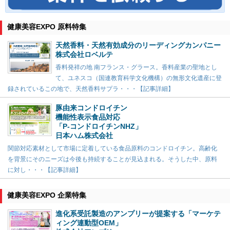
健康美容EXPO 原料特集
天然香料・天然有効成分のリーディングカンパニー
株式会社ロベルテ
香料発祥の地 南フランス・グラース。香料産業の聖地とし
て、ユネスコ（国連教育科学文化機構）の無形文化遺産に登
録されているこの地で、天然香料サプラ・・・【記事詳細】
豚由来コンドロイチン
機能性表示食品対応
「P-コンドロイチンNHZ」
日本ハム株式会社
関節対応素材として市場に定着している食品原料のコンドロイチン。高齢化
を背景にそのニーズは今後も持続することが見込まれる。そうした中、原料
に対し・・・【記事詳細】
健康美容EXPO 企業特集
進化系受託製造のアンプリーが提案する「マーケテ
ィング連動型OEM」