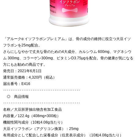
「アルークα イソフラボンプレミアム」は、骨の成分の維持に役立つ大豆イソ
フラボンを25mg配合。
さらにしなやかで丈夫な骨のための4大成分、カルシウム 600mg、マグネシウ
ム 300mg、コラーゲン300mg、ビタミンD3.75μgを配合。骨の健康が気になる
方にもお勧めの商品です。
発売日：2021年6月1日
通常販売価格：4,320円（税込）
届出番号：E416
‥‥‥‥‥‥‥‥‥‥‥‥‥‥‥‥‥‥‥‥‥
◎ 商品情報
‥‥‥‥‥‥‥‥‥‥‥‥‥‥‥‥‥‥‥‥‥
名称／大豆胚芽抽出物含有加工食品
内容量／122.4g（408mg×300粒）
機能性関与成分（10粒4.08g当たり）
大豆イソフラボン（アグリコン換算）：25mg
有用成分として配合した栄養成分（任意表示成分）（10粒4.08g当たり）