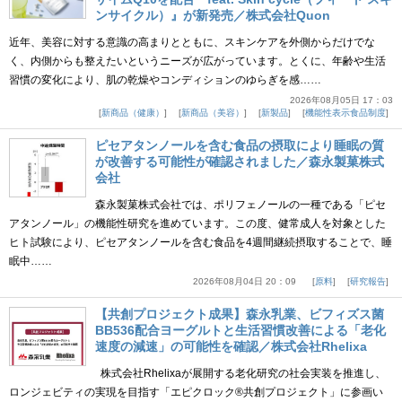
ンサイクル）』が新発売／株式会社Quon
近年、美容に対する意識の高まりとともに、スキンケアを外側からだけでな
く、内側からも整えたいというニーズが広がっています。とくに、年齢や生活
習慣の変化により、肌の乾燥やコンディションのゆらぎを感……
2026年08月05日 17：03
新商品（健康）
新商品（美容）
新製品
機能性表示食品制度
ピセアタンノールを含む食品の摂取により睡眠の質
が改善する可能性が確認されました／森永製菓株式
会社
森永製菓株式会社では、ポリフェノールの一種である「ピセ
アタンノール」の機能性研究を進めています。この度、健常成人を対象とした
ヒト試験により、ピセアタンノールを含む食品を4週間継続摂取することで、睡
眠中……
2026年08月04日 20：09
原料
研究報告
【共創プロジェクト成果】森永乳業、ビフィズス菌
BB536配合ヨーグルトと生活習慣改善による「老化
速度の減速」の可能性を確認／株式会社Rhelixa
株式会社Rhelixaが展開する老化研究の社会実装を推進し、
ロンジェビティの実現を目指す「エピクロック®共創プロジェクト」に参画い