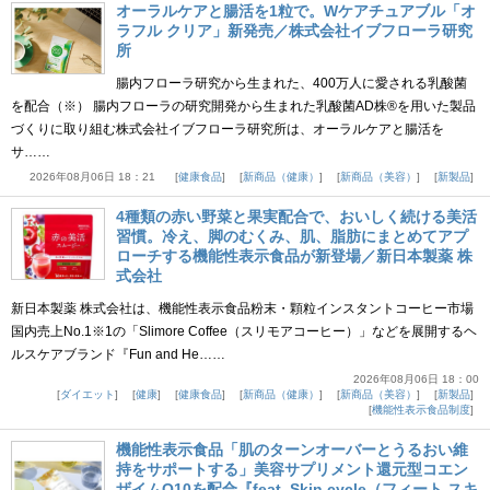
オーラルケアと腸活を1粒で。Wケアチュアブル「オ
ラフル クリア」新発売／株式会社イブフローラ研究
所
腸内フローラ研究から生まれた、400万人に愛される乳酸菌
を配合（※） 腸内フローラの研究開発から生まれた乳酸菌AD株®を用いた製品
づくりに取り組む株式会社イブフローラ研究所は、オーラルケアと腸活を
サ……
2026年08月06日 18：21
健康食品
新商品（健康）
新商品（美容）
新製品
4種類の赤い野菜と果実配合で、おいしく続ける美活
習慣。冷え、脚のむくみ、肌、脂肪にまとめてアプ
ローチする機能性表示食品が新登場／新日本製薬 株
式会社
新日本製薬 株式会社は、機能性表示食品粉末・顆粒インスタントコーヒー市場
国内売上No.1※1の「Slimore Coffee（スリモアコーヒー）」などを展開するヘ
ルスケアブランド『Fun and He……
2026年08月06日 18：00
ダイエット
健康
健康食品
新商品（健康）
新商品（美容）
新製品
機能性表示食品制度
機能性表示食品「肌のターンオーバーとうるおい維
持をサポートする」美容サプリメント還元型コエン
ザイムQ10を配合『feat. Skin cycle（フィート スキ