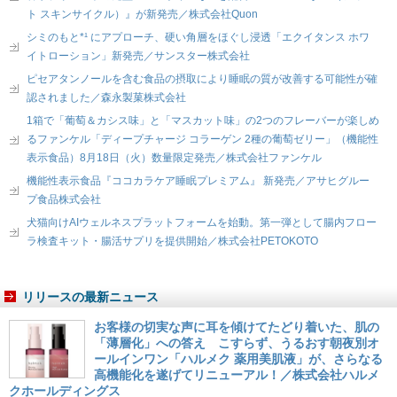
ト スキンサイクル）』が新発売／株式会社Quon
シミのもと*¹ にアプローチ、硬い角層をほぐし浸透「エクイタンス ホワ
イトローション」新発売／サンスター株式会社
ピセアタンノールを含む食品の摂取により睡眠の質が改善する可能性が確
認されました／森永製菓株式会社
1箱で「葡萄＆カシス味」と「マスカット味」の2つのフレーバーが楽しめ
るファンケル「ディープチャージ コラーゲン 2種の葡萄ゼリー」（機能性
表示食品）8月18日（火）数量限定発売／株式会社ファンケル
機能性表示食品『ココカラケア睡眠プレミアム』 新発売／アサヒグルー
プ食品株式会社
犬猫向けAIウェルネスプラットフォームを始動。第一弾として腸内フロー
ラ検査キット・腸活サプリを提供開始／株式会社PETOKOTO
リリースの最新ニュース
お客様の切実な声に耳を傾けてたどり着いた、肌の
「薄層化」への答え こすらず、うるおす朝夜別オ
ールインワン「ハルメク 薬用美肌液」が、さらなる
高機能化を遂げてリニューアル！／株式会社ハルメ
クホールディングス