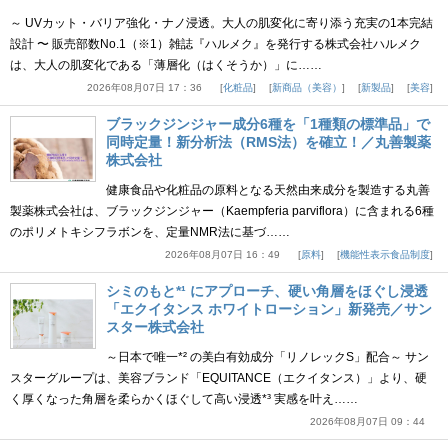
～ UVカット・バリア強化・ナノ浸透。大人の肌変化に寄り添う充実の1本完結
設計 〜 販売部数No.1（※1）雑誌『ハルメク』を発行する株式会社ハルメク
は、大人の肌変化である「薄層化（はくそうか）」に……
2026年08月07日 17：36
化粧品
新商品（美容）
新製品
美容
ブラックジンジャー成分6種を「1種類の標準品」で
同時定量！新分析法（RMS法）を確立！／丸善製薬
株式会社
健康食品や化粧品の原料となる天然由来成分を製造する丸善
製薬株式会社は、ブラックジンジャー（Kaempferia parviflora）に含まれる6種
のポリメトキシフラボンを、定量NMR法に基づ……
2026年08月07日 16：49
原料
機能性表示食品制度
シミのもと*¹ にアプローチ、硬い角層をほぐし浸透
「エクイタンス ホワイトローション」新発売／サン
スター株式会社
～日本で唯一*² の美白有効成分「リノレックS」配合～ サン
スターグループは、美容ブランド「EQUITANCE（エクイタンス）」より、硬
く厚くなった角層を柔らかくほぐして高い浸透*³ 実感を叶え……
2026年08月07日 09：44