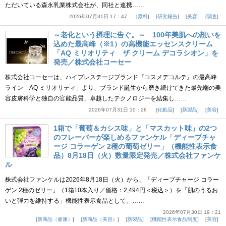
ただいている森永乳業株式会社が、同社と連携……
2026年07月31日 17：47
原料
研究報告
美容
調査
～老化という摂理に告ぐ。～ 100年美肌への想いを
込めた最高峰（※1）の高機能エッセンスクリーム
「AQ ミリオリティ ザ クリーム デコラシオン」を
発売／株式会社コーセー
株式会社コーセーは、ハイプレステージブランド『コスメデコルテ』の最高峰
ライン「AQ ミリオリティ」より、ブランド誕生から磨き続けてきた最先端の美
容皮膚科学と独自の官能品質、卓越したテクノロジーを結集し……
2026年07月31日 10：26
化粧品
新製品
美容
1箱で「葡萄＆カシス味」と「マスカット味」の2つ
のフレーバーが楽しめるファンケル「ディープチャ
ージ コラーゲン 2種の葡萄ゼリー」（機能性表示食
品）8月18日（火）数量限定発売／株式会社ファンケ
ル
株式会社ファンケルは2026年8月18日（火）から、「ディープチャージ コラー
ゲン 2種のゼリー」（1箱10本入り／価格：2,494円＜税込＞）を「肌のうるお
いと弾力を維持する」機能性表示食品として、……
2026年07月30日 19：21
新商品（健康）
新商品（美容）
新製品
機能性表示食品制度
美容