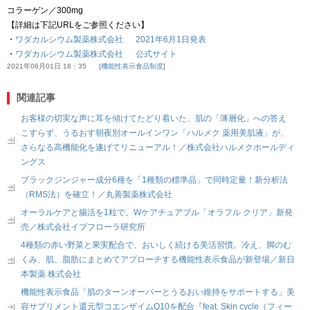
コラーゲン／300mg
【詳細は下記URLをご参照ください】
・
ワダカルシウム製薬株式会社 2021年6月1日発表
・
ワダカルシウム製薬株式会社 公式サイト
2021年06月01日 18：35
機能性表示食品制度
関連記事
お客様の切実な声に耳を傾けてたどり着いた、肌の「薄層化」への答え
こすらず、うるおす朝夜別オールインワン「ハルメク 薬用美肌液」が、
さらなる高機能化を遂げてリニューアル！／株式会社ハルメクホールディ
ングス
ブラックジンジャー成分6種を「1種類の標準品」で同時定量！新分析法
（RMS法）を確立！／丸善製薬株式会社
オーラルケアと腸活を1粒で。Wケアチュアブル「オラフル クリア」新発
売／株式会社イブフローラ研究所
4種類の赤い野菜と果実配合で、おいしく続ける美活習慣。冷え、脚のむ
くみ、肌、脂肪にまとめてアプローチする機能性表示食品が新登場／新日
本製薬 株式会社
機能性表示食品「肌のターンオーバーとうるおい維持をサポートする」美
容サプリメント還元型コエンザイムQ10を配合『feat. Skin cycle（フィー