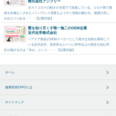
株式会社アンプリー
ポストコロナの動きが水面下で加速している。コロナ禍で減
速を余儀なくされたインバウンド需要もようやく規制が解かれ、復調の兆し
がみえつつある・・・【記事詳細】
髪を知り尽くす唯一無二のOEM企業
近代化学株式会社
ヘアケア製品のOEMメーカーとして絶大な信頼を獲得して
いる近代化学。美容室をルーツに90年以上の歴史を刻む同
社が掲げるのは「幸せ」という・・・【記事詳細】
ホーム
健康美容EXPOとは
サイトマップ