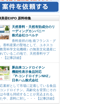
康美容EXPO 原料特集
天然香料・天然有効成分のリ
ーディングカンパニー
株式会社ロベルテ
香料発祥の地 南フランス・グ
。香料産業の聖地として、ユネスコ
教育科学文化機構）の無形文化遺産に
れているこの地で、天然香料サプ
・【記事詳細】
豚由来コンドロイチン
機能性表示食品対応
「P-コンドロイチンNHZ」
日本ハム株式会社
応素材として市場に定着している食品
コンドロイチン。高齢化を背景にその
は今後も持続することが見込まれる。
た中、原料に対し・・・【記事詳細】