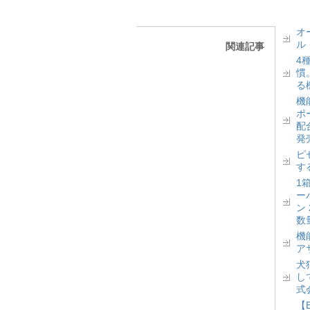
オ
ル
関連記事
4
慣
る
機
ポ
配
発
ピ
す
1
ー
ン
数
機
ア
犬
し
式
【