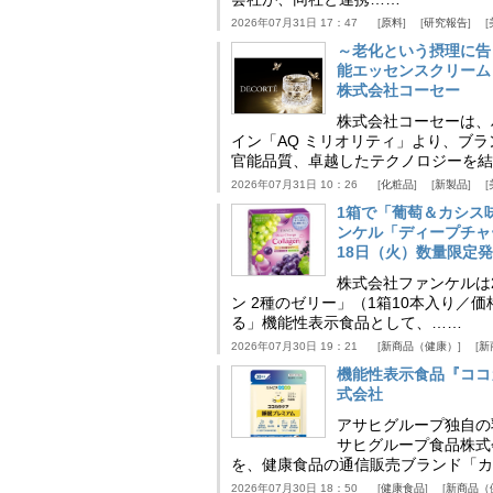
2026年07月31日 17：47
原料
研究報告
～老化という摂理に告
能エッセンスクリーム
株式会社コーセー
株式会社コーセーは、
イン「AQ ミリオリティ」より、ブ
官能品質、卓越したテクノロジーを結
2026年07月31日 10：26
化粧品
新製品
1箱で「葡萄＆カシス
ンケル「ディープチャ
18日（火）数量限定
株式会社ファンケルは2
ン 2種のゼリー」（1箱10本入り／
る」機能性表示食品として、……
2026年07月30日 19：21
新商品（健康）
新
機能性表示食品『ココ
式会社
アサヒグループ独自の
サヒグループ食品株式
を、健康食品の通信販売ブランド「カ
2026年07月30日 18：50
健康食品
新商品（