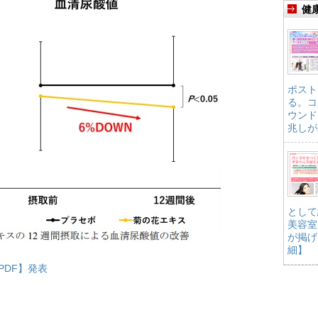
健
ポスト
る。コ
ウンド
兆しが
として
美容室
が掲げ
細】
PDF】発表