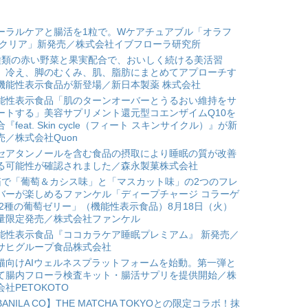
ーラルケアと腸活を1粒で。Wケアチュアブル「オラフ
 クリア」新発売／株式会社イブフローラ研究所
種類の赤い野菜と果実配合で、おいしく続ける美活習
。冷え、脚のむくみ、肌、脂肪にまとめてアプローチす
機能性表示食品が新登場／新日本製薬 株式会社
能性表示食品「肌のターンオーバーとうるおい維持をサ
ートする」美容サプリメント還元型コエンザイムQ10を
合『feat. Skin cycle（フィート スキンサイクル）』が新
売／株式会社Quon
セアタンノールを含む食品の摂取により睡眠の質が改善
る可能性が確認されました／森永製菓株式会社
箱で「葡萄＆カシス味」と「マスカット味」の2つのフレ
バーが楽しめるファンケル「ディープチャージ コラーゲ
 2種の葡萄ゼリー」（機能性表示食品）8月18日（火）
量限定発売／株式会社ファンケル
能性表示食品『ココカラケア睡眠プレミアム』 新発売／
サヒグループ食品株式会社
猫向けAIウェルネスプラットフォームを始動。第一弾と
て腸内フローラ検査キット・腸活サプリを提供開始／株
会社PETOKOTO
BANILA CO】THE MATCHA TOKYOとの限定コラボ！抹