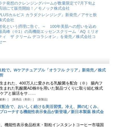
ラテ発想のクレンジングバームが数量限定で7月下旬よ
店頭にて販売開始！／モノック株式会社
PLUSカルピス カラダクレンジング』新発売／アサヒ飲
株式会社
老化という摂理に告ぐ。～ 100年美肌への想いを込め
最高峰（※1）の高機能エッセンスクリーム「AQ ミリオ
ティ ザ クリーム デコラシオン」を発売／株式会社コ
セー
1粒で。Wケアチュアブル「オラフル クリア」新発売／株式
所
生まれた、400万人に愛される乳酸菌を配合（※） 腸内フ
生まれた乳酸菌AD株®を用いた製品づくりに取り組む株式
ケアと腸活をサ……
健康）
新商品（美容）
新製品
実配合で、おいしく続ける美活習慣。冷え、脚のむくみ、
プローチする機能性表示食品が新登場／新日本製薬 株式会
は、機能性表示食品粉末・顆粒インスタントコーヒー市場国