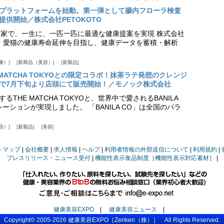
スプラットフォームを始動。第一弾として腸内フローラ検査
供開始／株式会社PETOKOTO
+ 専門家で、一生に、一匹一匹に最適な健康提案を実現 株式会社
愛犬・愛猫の健康寿命延伸を目指し、健康データを蓄積・解析
康）
新商品（美容）
新製品
HE MATCHA TOKYOとの限定コラボ！抹茶ラテ発想のクレンジ
で7月下旬より店頭にて販売開始！／モノック株式会社
THE MATCHA TOKYOと、世界中で愛されるBANILA
ーションが実現しました。 「BANILA CO」は全国のバラ
容）
新製品
美容
トマップ
会社概要
求人情報
ヘルプ
利用者情報の外部送信について
利用規約
プレスリリース・ニュース受付
機能性表示食品制度［機能性表示対応素材］
健康美容EXPO
|
健康美容ニュース
|
Copyright© 2005-2026
健康美容EXPO
［Zenken（株）］ All Rights Reserved.