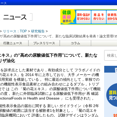
ュース
リリース：TOP
研究報告
“高めの尿酸値低下作用”について、新たな臨床試験結果を発表！論文受理/
行政ニュース
プレスリリース
コラム
キス」の“高めの尿酸値低下作用”について、新たな
リザ油化
を訴求点とした素材であり，有効成分として フラボノイドの
花エキス」を 2014 年に上市しており、大手 メーカー の機
用実績 を構築している 。 特に最近の傾向として，単独での
系の機能性表示食品素材との組み合わせによるダブル，トリプ
で は この 「菊の花エキス」 の尿酸値低下作用について機能
の度， 新たに外部臨床試験による尿酸値低下作用が 再 確認
alFoods in Health and Disease 」 にも受理された 。
能性表示食品の届出に関する 新しい ガイドライン（令和 2年
清尿酸値の範囲に該当する被験者1を対象とし， 「菊の花エキ
部臨床機関において 評価したもの。 試験デザインはランダム