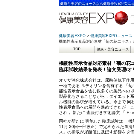
健康と美容のニュースなら健康美容EXPOニ
健康美容EXPO
健康美容EXPOニュース
機能性表示食品対応素材「菊の花エキス」の
TOP
健康・美容ニュース
機能性表示食品対応素材「菊の花エ
臨床試験結果を発表！論文受理/オ
オリザ油化株式会社は、尿酸値低下作用
一種である ルテオリンを含有する 「菊の
能性表示食品を含む数多くの製品への 採
製品化もさることながら，ダイエット
ル機能の訴求が増えている。今まで 同社
性表示食品への展開を進めてきたが，こ
され， 新たに 査読付き学術論文 「 F unction
同社が新たに 実施した臨床試験は， 機
11月 30日一部改正）で定められた血
ス」の摂取が尿酸値に及ぼす影響を 外