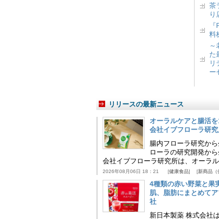
茶
り
『
料
～
た
リ
ー
リリースの最新ニュース
オーラルケアと腸活を
会社イブフローラ研究
腸内フローラ研究から
ローラの研究開発から
会社イブフローラ研究所は、オーラル
2026年08月06日 18：21
健康食品
新商品（
4種類の赤い野菜と果
肌、脂肪にまとめてア
社
新日本製薬 株式会社