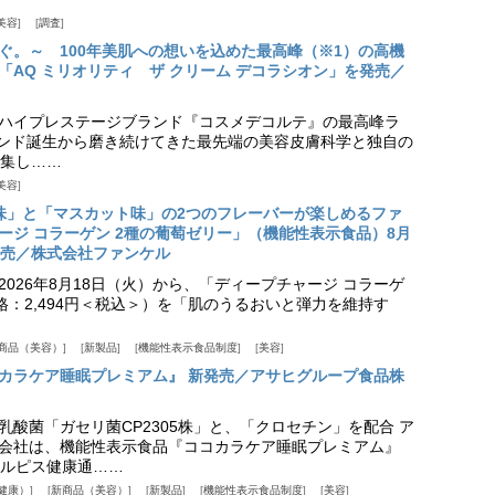
美容
調査
ぐ。～ 100年美肌への想いを込めた最高峰（※1）の高機
「AQ ミリオリティ ザ クリーム デコラシオン」を発売／
ハイプレステージブランド『コスメデコルテ』の最高峰ラ
ランド誕生から磨き続けてきた最先端の美容皮膚科学と独自の
集し……
美容
味」と「マスカット味」の2つのフレーバーが楽しめるファ
ージ コラーゲン 2種の葡萄ゼリー」（機能性表示食品）8月
発売／株式会社ファンケル
026年8月18日（火）から、「ディープチャージ コラーゲ
価格：2,494円＜税込＞）を「肌のうるおいと弾力を維持す
商品（美容）
新製品
機能性表示食品制度
美容
カラケア睡眠プレミアム』 新発売／アサヒグループ食品株
乳酸菌「ガセリ菌CP2305株」と、「クロセチン」を配合 ア
会社は、機能性表示食品『ココカラケア睡眠プレミアム』
ルピス健康通……
健康）
新商品（美容）
新製品
機能性表示食品制度
美容