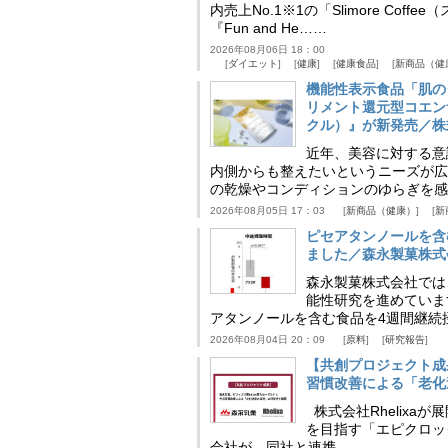
内売上No.1※1の「Slimore C
『Fun and He……
2026年08月06日 18：00
ダイエット
健康
健康食品
新商品（健
機能性表示食品「肌の
リメント還元型コエンザイム
クル）』が新発売／株
近年、美容に対する意
内側からも整えたいというニーズが広
の乾燥やコンディションのゆらぎを感
2026年08月05日 17：03
新商品（健康）
新
ピセアタンノールを含
ました／森永製菓株式
森永製菓株式会社では
能性研究を進めていま
アタンノールを含む食品を4週間継続
2026年08月04日 20：09
原料
研究報告
【共創プロジェクト成
習慣改善による「老化速
株式会社Rhelix
を目指す「エピクロッ
会社が、同社と連携……