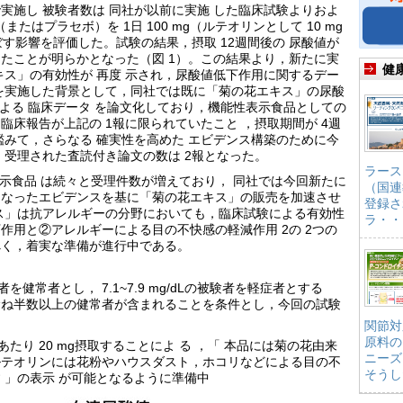
実施し 被験者数は 同社が以前に実施 した臨床試験よりおよ
またはプラセボ）を 1日 100 mg（ルテオリンとして 10 mg
す影響を評価した。試験の結果，摂取 12週間後の 尿酸値が
たことが明らかとなった（図 1）。この結果より，新たに実
健
キス」の有効性が 再度 示され，尿酸値低下作用に関するデー
を実施した背景として，同社では既に「菊の花エキス」の尿酸
による 臨床データ を論文化しており，機能性表示食品としての
床報告が上記の 1報に限られていたこと ，摂取期間が 4週
鑑みて，さらなる 確実性を高めた エビデンス構築のために今
，受理された査読付き論文の数は 2報となった。
ラース
表示食品 は続々と受理件数が増えており， 同社では今回新たに
（国連
となったエビデンスを基に「菊の花エキス」の販売を加速させ
登録さ
ス」は抗アレルギーの分野においても，臨床試験による有効性
ラ・・
作用と②アレルギーによる目の不快感の軽減作用 2の 2つの
べく，着実な準備が進行中である。
験者を健常者とし， 7.1~7.9 mg/dLの被験者を軽症者とする
むね半数以上の健常者が含まれることを条件とし，今回の試験
関節対
原料の
あたり 20 mg摂取することによ る ，「 本品には菊の花由来
ニーズ
ルテオリンには花粉やハウスダスト，ホコリなどによる目の不
そうし
 」の表示 が可能となるように準備中