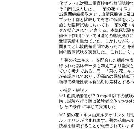
化プラセボ対照二重盲検並行群間試験で
そ 2倍に拡大した 。 「菊の花エキス」（
12週間継続摂取させ，血清尿酸値に及ぼ
プラセボ群と比較して有意に低値を示し
施した臨床試験においても 「菊の花エ
タが拡充された と言える。本臨床試験
値低下作用について 4週間の継続摂取
受理実績も重ねていた。しかしながら，臨
間までと比較的短期間であったこと を
回の臨床試験を実施した。 これにより
「 菊の花エキス 」 を配合した機能性
得られた臨床データも加えてより堅実
ていく考えである。尚，「菊の 花エキ
が確認されており，①高めの尿酸値低下
領域で機能性表示食品対応素材とする
＜補足・解説＞
※1 血清尿酸値が 7.0 mg/dL以下の被
尚，試験を行う際は被験者全体でおお
も その条件 に準じて実施した
※2 菊の花エキス由来ルテオリンを 1日
ルテオリンが含まれます。菊の花由来
快感を軽減することが報告されています