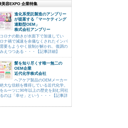
康美容EXPO 企業特集
進化系受託製造のアンプリー
が提案する「マーケティング
連動型OEM」
株式会社アンプリー
コロナの動きが水面下で加速してい
ロナ禍で減速を余儀なくされたインバ
需要もようやく規制が解かれ、復調の
みえつつある・・・【記事詳細】
髪を知り尽くす唯一無二の
OEM企業
近代化学株式会社
ヘアケア製品のOEMメーカー
絶大な信頼を獲得している近代化学。
をルーツに90年以上の歴史を刻む同社
るのは「幸せ」という・・・【記事詳