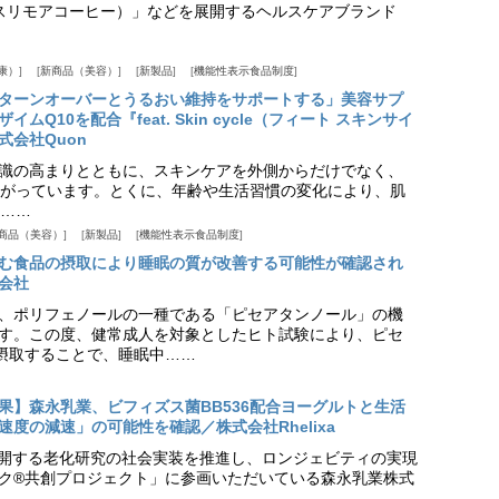
offee（スリモアコーヒー）」などを展開するヘルスケアブランド
康）
新商品（美容）
新製品
機能性表示食品制度
ターンオーバーとうるおい維持をサポートする」美容サプ
Q10を配合『feat. Skin cycle（フィート スキンサイ
式会社Quon
識の高まりとともに、スキンケアを外側からだけでなく、
がっています。とくに、年齢や生活習慣の変化により、肌
……
商品（美容）
新製品
機能性表示食品制度
む食品の摂取により睡眠の質が改善する可能性が確認され
会社
、ポリフェノールの一種である「ピセアタンノール」の機
す。この度、健常成人を対象としたヒト試験により、ピセ
摂取することで、睡眠中……
果】森永乳業、ビフィズス菌BB536配合ヨーグルトと生活
度の減速」の可能性を確認／株式会社Rhelixa
aが展開する老化研究の社会実装を推進し、ロンジェビティの実現
ク®共創プロジェクト」に参画いただいている森永乳業株式