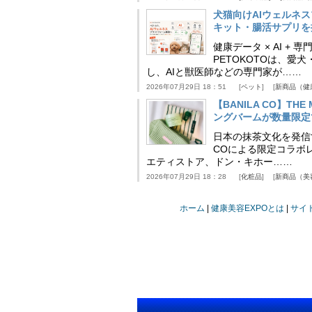
犬猫向けAIウェルネ
キット・腸活サプリを提
健康データ × AI 
PETOKOTOは、
し、AIと獣医師などの専門家が……
2026年07月29日 18：51
ペット
新商品（健
【BANILA CO】T
ングバームが数量限定
日本の抹茶文化を発信する
COによる限定コラボレ
エティストア、ドン・キホー……
2026年07月29日 18：28
化粧品
新商品（美
ホーム
健康美容EXPOとは
サイ