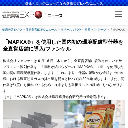
健康と美容のニュースなら健康美容EXPOニュース
健康美容EXPO
健康美容EXPOニュース
リリース：TOP
容器･パッケージ
「MAPKA
「MAPKA®」を使用した国内初の環境配慮型什器を
全直営店舗に導入/ファンケル
株式会社ファンケルは 6 月 16 日（木）から、全直営店舗に設置されているサ
プリメント陳列什器を、主原料が紙パウダーの「MAPKA®」（※）を使用した
国内初の環境配慮型什器にします。これにより、什器の製造から焼却までの過
程における温室効果ガスの排出量を従来と比べて約 30％削減します。また、同
什器は強度にも優れているため、従来よりも破損リスクの軽減にもつながりま
す。
（※）「MAPKA®」は株式会社環境経営総合研究所の登録商標です。