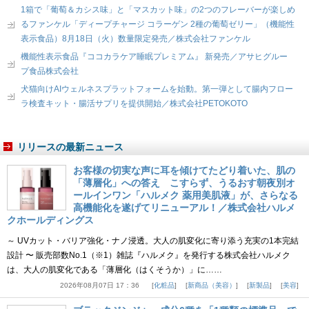
1箱で「葡萄＆カシス味」と「マスカット味」の2つのフレーバーが楽しめ
るファンケル「ディープチャージ コラーゲン 2種の葡萄ゼリー」（機能性
表示食品）8月18日（火）数量限定発売／株式会社ファンケル
機能性表示食品『ココカラケア睡眠プレミアム』 新発売／アサヒグルー
プ食品株式会社
犬猫向けAIウェルネスプラットフォームを始動。第一弾として腸内フロー
ラ検査キット・腸活サプリを提供開始／株式会社PETOKOTO
リリースの最新ニュース
お客様の切実な声に耳を傾けてたどり着いた、肌の
「薄層化」への答え こすらず、うるおす朝夜別オ
ールインワン「ハルメク 薬用美肌液」が、さらなる
高機能化を遂げてリニューアル！／株式会社ハルメ
クホールディングス
～ UVカット・バリア強化・ナノ浸透。大人の肌変化に寄り添う充実の1本完結
設計 〜 販売部数No.1（※1）雑誌『ハルメク』を発行する株式会社ハルメク
は、大人の肌変化である「薄層化（はくそうか）」に……
2026年08月07日 17：36
化粧品
新商品（美容）
新製品
美容