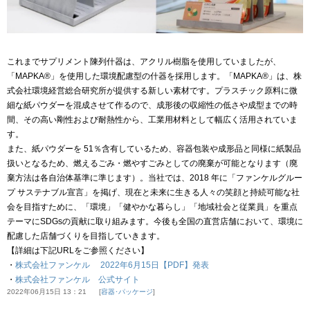
これまでサプリメント陳列什器は、アクリル樹脂を使用していましたが、
「MAPKA®」を使用した環境配慮型の什器を採用します。「MAPKA®」は、株
式会社環境経営総合研究所が提供する新しい素材です。プラスチック原料に微
細な紙パウダーを混成させて作るので、成形後の収縮性の低さや成型までの時
間、その高い剛性および耐熱性から、工業用材料として幅広く活用されていま
す。
また、紙パウダーを 51％含有しているため、容器包装や成形品と同様に紙製品
扱いとなるため、燃えるごみ・燃やすごみとしての廃棄が可能となります（廃
棄方法は各自治体基準に準じます）。当社では、2018 年に「ファンケルグルー
プ サステナブル宣言」を掲げ、現在と未来に生きる人々の笑顔と持続可能な社
会を目指すために、「環境」「健やかな暮らし」「地域社会と従業員」を重点
テーマにSDGsの貢献に取り組みます。今後も全国の直営店舗において、環境に
配慮した店舗づくりを目指していきます。
【詳細は下記URLをご参照ください】
・
株式会社ファンケル 2022年6月15日【PDF】発表
・
株式会社ファンケル 公式サイト
2022年06月15日 13：21
容器･パッケージ