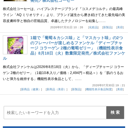
発売／株式会社コーセー
株式会社コーセーは、ハイプレステージブランド『コスメデコルテ』の最高峰
ライン「AQ ミリオリティ」より、ブランド誕生から磨き続けてきた最先端の美
容皮膚科学と独自の官能品質、卓越したテクノロジーを結集し……
2026年07月31日 10：26
化粧品
新製品
美容
1箱で「葡萄＆カシス味」と「マスカット味」の2つ
のフレーバーが楽しめるファンケル「ディープチャ
ージ コラーゲン 2種の葡萄ゼリー」（機能性表示食
品）8月18日（火）数量限定発売／株式会社ファンケ
ル
株式会社ファンケルは2026年8月18日（火）から、「ディープチャージ コラー
ゲン 2種のゼリー」（1箱10本入り／価格：2,494円＜税込＞）を「肌のうるお
いと弾力を維持する」機能性表示食品として、……
2026年07月30日 19：21
新商品（健康）
新商品（美容）
新製品
機能性表示食品制度
美容