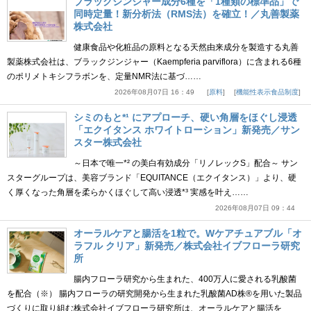
ブラックジンジャー成分6種を「1種類の標準品」で
同時定量！新分析法（RMS法）を確立！／丸善製薬
株式会社
健康食品や化粧品の原料となる天然由来成分を製造する丸善
製薬株式会社は、ブラックジンジャー（Kaempferia parviflora）に含まれる6種
のポリメトキシフラボンを、定量NMR法に基づ……
2026年08月07日 16：49
原料
機能性表示食品制度
シミのもと*¹ にアプローチ、硬い角層をほぐし浸透
「エクイタンス ホワイトローション」新発売／サン
スター株式会社
～日本で唯一*² の美白有効成分「リノレックS」配合～ サン
スターグループは、美容ブランド「EQUITANCE（エクイタンス）」より、硬
く厚くなった角層を柔らかくほぐして高い浸透*³ 実感を叶え……
2026年08月07日 09：44
オーラルケアと腸活を1粒で。Wケアチュアブル「オ
ラフル クリア」新発売／株式会社イブフローラ研究
所
腸内フローラ研究から生まれた、400万人に愛される乳酸菌
を配合（※） 腸内フローラの研究開発から生まれた乳酸菌AD株®を用いた製品
づくりに取り組む株式会社イブフローラ研究所は、オーラルケアと腸活を