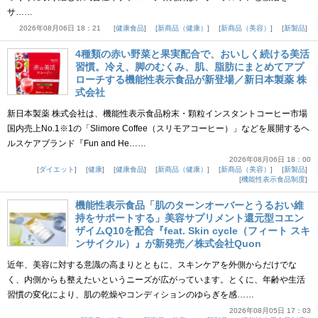
サ……
2026年08月06日 18：21
健康食品
新商品（健康）
新商品（美容）
新製品
4種類の赤い野菜と果実配合で、おいしく続ける美活
習慣。冷え、脚のむくみ、肌、脂肪にまとめてアプ
ローチする機能性表示食品が新登場／新日本製薬 株
式会社
新日本製薬 株式会社は、機能性表示食品粉末・顆粒インスタントコーヒー市場
国内売上No.1※1の「Slimore Coffee（スリモアコーヒー）」などを展開するヘ
ルスケアブランド『Fun and He……
2026年08月06日 18：00
ダイエット
健康
健康食品
新商品（健康）
新商品（美容）
新製品
機能性表示食品制度
機能性表示食品「肌のターンオーバーとうるおい維
持をサポートする」美容サプリメント還元型コエン
ザイムQ10を配合『feat. Skin cycle（フィート スキ
ンサイクル）』が新発売／株式会社Quon
近年、美容に対する意識の高まりとともに、スキンケアを外側からだけでな
く、内側からも整えたいというニーズが広がっています。とくに、年齢や生活
習慣の変化により、肌の乾燥やコンディションのゆらぎを感……
2026年08月05日 17：03