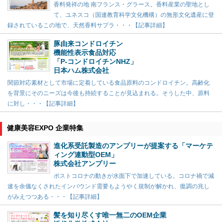
香料発祥の地 南フランス・グラース。香料産業の聖地とし
て、ユネスコ（国連教育科学文化機構）の無形文化遺産に登
録されているこの地で、天然香料サプラ・・・【記事詳細】
豚由来コンドロイチン
機能性表示食品対応
「P-コンドロイチンNHZ」
日本ハム株式会社
関節対応素材として市場に定着している食品原料のコンドロイチン。高齢化
を背景にそのニーズは今後も持続することが見込まれる。そうした中、原料
に対し・・・【記事詳細】
健康美容EXPO 企業特集
進化系受託製造のアンプリーが提案する「マーケテ
ィング連動型OEM」
株式会社アンプリー
ポストコロナの動きが水面下で加速している。コロナ禍で減
速を余儀なくされたインバウンド需要もようやく規制が解かれ、復調の兆し
がみえつつある・・・【記事詳細】
髪を知り尽くす唯一無二のOEM企業