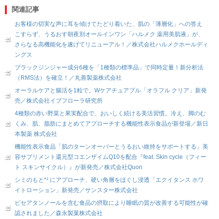
関連記事
お客様の切実な声に耳を傾けてたどり着いた、肌の「薄層化」への答え
こすらず、うるおす朝夜別オールインワン「ハルメク 薬用美肌液」が、
さらなる高機能化を遂げてリニューアル！／株式会社ハルメクホールディ
ングス
ブラックジンジャー成分6種を「1種類の標準品」で同時定量！新分析法
（RMS法）を確立！／丸善製薬株式会社
オーラルケアと腸活を1粒で。Wケアチュアブル「オラフル クリア」新発
売／株式会社イブフローラ研究所
4種類の赤い野菜と果実配合で、おいしく続ける美活習慣。冷え、脚のむ
くみ、肌、脂肪にまとめてアプローチする機能性表示食品が新登場／新日
本製薬 株式会社
機能性表示食品「肌のターンオーバーとうるおい維持をサポートする」美
容サプリメント還元型コエンザイムQ10を配合『feat. Skin cycle（フィー
ト スキンサイクル）』が新発売／株式会社Quon
シミのもと*¹ にアプローチ、硬い角層をほぐし浸透「エクイタンス ホワ
イトローション」新発売／サンスター株式会社
ピセアタンノールを含む食品の摂取により睡眠の質が改善する可能性が確
認されました／森永製菓株式会社