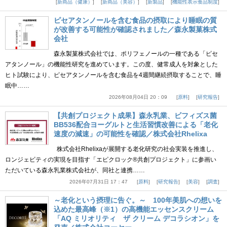
新商品（健康）
新商品（美容）
新製品
機能性表示食品制度
ピセアタンノールを含む食品の摂取により睡眠の質
が改善する可能性が確認されました／森永製菓株式
会社
森永製菓株式会社では、ポリフェノールの一種である「ピセ
アタンノール」の機能性研究を進めています。この度、健常成人を対象とした
ヒト試験により、ピセアタンノールを含む食品を4週間継続摂取することで、睡
眠中……
2026年08月04日 20：09
原料
研究報告
【共創プロジェクト成果】森永乳業、ビフィズス菌
BB536配合ヨーグルトと生活習慣改善による「老化
速度の減速」の可能性を確認／株式会社Rhelixa
株式会社Rhelixaが展開する老化研究の社会実装を推進し、
ロンジェビティの実現を目指す「エピクロック®共創プロジェクト」に参画い
ただいている森永乳業株式会社が、同社と連携……
2026年07月31日 17：47
原料
研究報告
美容
調査
～老化という摂理に告ぐ。～ 100年美肌への想いを
込めた最高峰（※1）の高機能エッセンスクリーム
「AQ ミリオリティ ザ クリーム デコラシオン」を