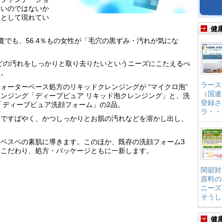
ないのではないか
」として現れてい
健
調査でも、56.4％もの女性が「毛穴の黒ずみ・汚れが気にな
などの汚れをしっかりと取り去りたいというニーズにこたえるべ
た。
ラース
ォーターベース処方のリキッドクレンジングが “マイクロ泡”
（国連
ンジング「ディープピュア リキッド泡クレンジング」と、洗
登録さ
た「ディープピュア洗顔フォーム」の2品。
ラ・・
んですばやく、かつしっかりとお肌の汚れなどを溶かし出し、
ベスベの素肌に導きます。このほか、既存の洗顔フォーム3
もこだわり、処方・パッケージともに一新します。
関節対
原料の
ニーズ
そうし
健