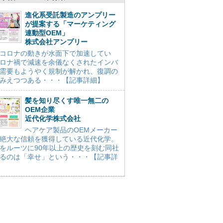
進化系受託製造のアンプリー
が提案する「マーケティング
連動型OEM」
株式会社アンプリー
コロナの動きが水面下で加速してい
ロナ禍で減速を余儀なくされたインバ
需要もようやく規制が解かれ、復調の
みえつつある・・・【記事詳細】
髪を知り尽くす唯一無二の
OEM企業
近代化学株式会社
ヘアケア製品のOEMメーカー
絶大な信頼を獲得している近代化学。
をルーツに90年以上の歴史を刻む同社
るのは「幸せ」という・・・【記事詳