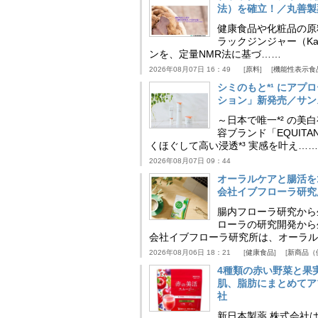
法）を確立！／丸善製
健康食品や化粧品の原
ラックジンジャー（Kaem
ンを、定量NMR法に基づ……
2026年08月07日 16：49
原料
機能性表示食
シミのもと*¹ にア
ション」新発売／サン
～日本で唯一*² の
容ブランド「EQUIT
くほぐして高い浸透*³ 実感を叶え……
2026年08月07日 09：44
オーラルケアと腸活を
会社イブフローラ研究
腸内フローラ研究から
ローラの研究開発から
会社イブフローラ研究所は、オーラル
2026年08月06日 18：21
健康食品
新商品（
4種類の赤い野菜と果
肌、脂肪にまとめてア
社
新日本製薬 株式会社