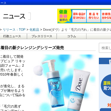
ュース
リリース：TOP
化粧品
Dove(ダヴ）より「毛穴の汚れ」に着目の新
行政ニュース
プレスリリース
コラム
」に着目の新クレンジングシリーズ発売
」に着目して開発
プピュア リキッ
洗顔フォーム」2
発売いたします。
010年春新しく
術が進化し、まる
ップが施せるよう
肌について悩みを
が「毛穴の黒ず
だファンデーショ