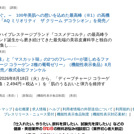
美容
調査
ぐ。～ 100年美肌への想いを込めた最高峰（※1）の高機
「AQ ミリオリティ ザ クリーム デコラシオン」を発売／
ハイプレステージブランド『コスメデコルテ』の最高峰ラ
ランド誕生から磨き続けてきた最先端の美容皮膚科学と独自の
集し……
美容
味」と「マスカット味」の2つのフレーバーが楽しめるファ
ージ コラーゲン 2種の葡萄ゼリー」（機能性表示食品）8月
発売／株式会社ファンケル
026年8月18日（火）から、「ディープチャージ コラーゲ
価格：2,494円＜税込＞）を「肌のうるおいと弾力を維持す
商品（美容）
新製品
機能性表示食品制度
美容
トマップ
会社概要
求人情報
ヘルプ
利用者情報の外部送信について
利用規約
プレスリリース・ニュース受付
機能性表示食品制度［機能性表示対応素材］