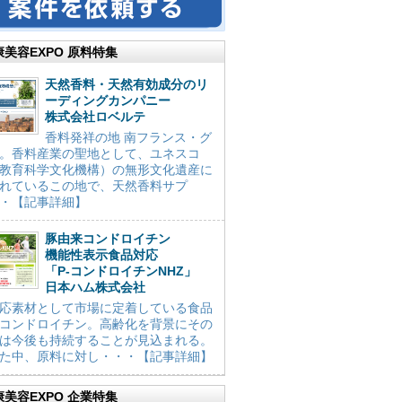
康美容EXPO 原料特集
天然香料・天然有効成分のリ
ーディングカンパニー
株式会社ロベルテ
香料発祥の地 南フランス・グ
。香料産業の聖地として、ユネスコ
教育科学文化機構）の無形文化遺産に
れているこの地で、天然香料サプ
・【記事詳細】
豚由来コンドロイチン
機能性表示食品対応
「P-コンドロイチンNHZ」
日本ハム株式会社
応素材として市場に定着している食品
コンドロイチン。高齢化を背景にその
は今後も持続することが見込まれる。
た中、原料に対し・・・【記事詳細】
康美容EXPO 企業特集