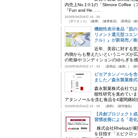
内売上No.1※1の「Slimore C
『Fun and He……
2026年08月06日 18：00
ダイエット
健康
健康食品
新商品（健
機能性表示食品「肌の
リメント還元型コエンザイム
クル）』が新発売／株
近年、美容に対する意
内側からも整えたいというニーズが広
の乾燥やコンディションのゆらぎを感
2026年08月05日 17：03
新商品（健康）
新
ピセアタンノールを含
ました／森永製菓株式
森永製菓株式会社では
能性研究を進めていま
アタンノールを含む食品を4週間継続
2026年08月04日 20：09
原料
研究報告
【共創プロジェクト成
習慣改善による「老化速
株式会社Rhelix
を目指す「エピクロッ