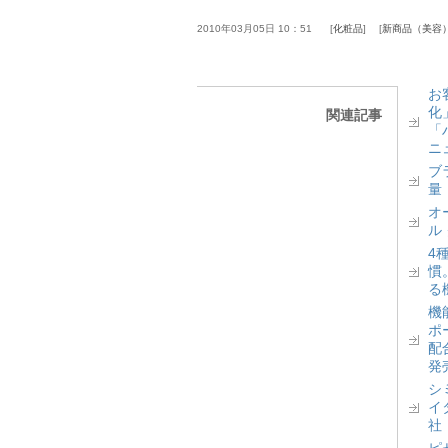
2010年03月05日 10：51
化粧品
新商品（美容
お
化
関連記事
「
ニ
ブ
量
オ
ル
4
慣
る
機
ポ
配
発
シ
イ
社