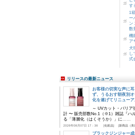
ピ
す
1
ー
ン
数
機
ア
犬
し
式
リリースの最新ニュース
お客様の切実な声に耳
ず、うるおす朝夜別オ
化を遂げてリニューア
～ UVカット・バリ
計 〜 販売部数No.1（※1）雑誌
る「薄層化（はくそうか）」に……
2026年08月07日 17：36
化粧品
新商品（美
ブラックジンジャー成