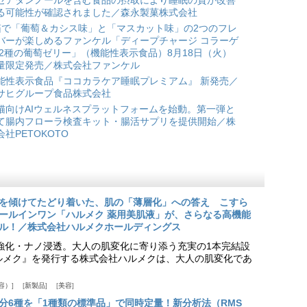
セアタンノールを含む食品の摂取により睡眠の質が改善
る可能性が確認されました／森永製菓株式会社
箱で「葡萄＆カシス味」と「マスカット味」の2つのフレ
バーが楽しめるファンケル「ディープチャージ コラーゲ
 2種の葡萄ゼリー」（機能性表示食品）8月18日（火）
量限定発売／株式会社ファンケル
能性表示食品『ココカラケア睡眠プレミアム』 新発売／
サヒグループ食品株式会社
猫向けAIウェルネスプラットフォームを始動。第一弾と
て腸内フローラ検査キット・腸活サプリを提供開始／株
会社PETOKOTO
を傾けてたどり着いた、肌の「薄層化」への答え こすら
ールインワン「ハルメク 薬用美肌液」が、さらなる高機能
ル！／株式会社ハルメクホールディングス
ア強化・ナノ浸透。大人の肌変化に寄り添う充実の1本完結設
『ハルメク』を発行する株式会社ハルメクは、大人の肌変化であ
容）
新製品
美容
分6種を「1種類の標準品」で同時定量！新分析法（RMS