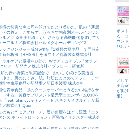
）
客様の切実な声に耳を傾けてたどり着いた、肌の「薄層
ポスト
」への答え こすらず、うるおす朝夜別オールインワン
る。コ
ハルメク 薬用美肌液」が、さらなる高機能化を遂げてリ
ウンド
ューアル！／株式会社ハルメクホールディングス
兆しが
ラックジンジャー成分6種を「1種類の標準品」で同時定
！新分析法（RMS法）を確立！／丸善製薬株式会社
ーラルケアと腸活を1粒で。Wケアチュアブル「オラフ
 クリア」新発売／株式会社イブフローラ研究所
種類の赤い野菜と果実配合で、おいしく続ける美活習
。冷え、脚のむくみ、肌、脂肪にまとめてアプローチす
として
機能性表示食品が新登場／新日本製薬 株式会社
美容室
能性表示食品「肌のターンオーバーとうるおい維持をサ
が掲げ
ートする」美容サプリメント還元型コエンザイムQ10を
細】
合『feat. Skin cycle（フィート スキンサイクル）』が新
売／株式会社Quon
ミのもと*¹ にアプローチ、硬い角層をほぐし浸透「エク
タンス ホワイトローション」新発売／サンスター株式会