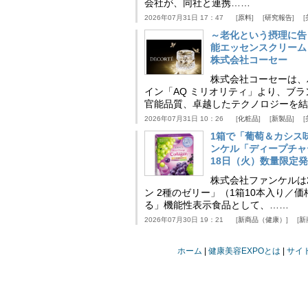
会社が、同社と連携……
2026年07月31日 17：47
原料
研究報告
～老化という摂理に告
能エッセンスクリーム
株式会社コーセー
株式会社コーセーは、
イン「AQ ミリオリティ」より、ブ
官能品質、卓越したテクノロジーを結
2026年07月31日 10：26
化粧品
新製品
1箱で「葡萄＆カシス
ンケル「ディープチャ
18日（火）数量限定
株式会社ファンケルは2
ン 2種のゼリー」（1箱10本入り／
る」機能性表示食品として、……
2026年07月30日 19：21
新商品（健康）
新
ホーム
健康美容EXPOとは
サイ