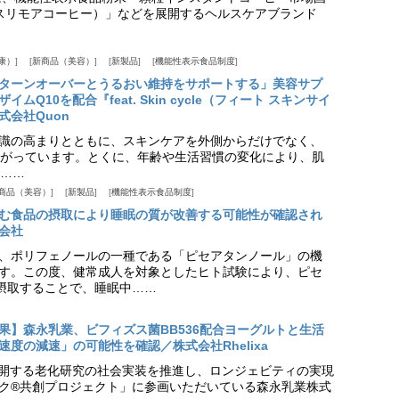
offee（スリモアコーヒー）」などを展開するヘルスケアブランド
康）
新商品（美容）
新製品
機能性表示食品制度
ターンオーバーとうるおい維持をサポートする」美容サプ
Q10を配合『feat. Skin cycle（フィート スキンサイ
式会社Quon
識の高まりとともに、スキンケアを外側からだけでなく、
がっています。とくに、年齢や生活習慣の変化により、肌
……
商品（美容）
新製品
機能性表示食品制度
む食品の摂取により睡眠の質が改善する可能性が確認され
会社
、ポリフェノールの一種である「ピセアタンノール」の機
す。この度、健常成人を対象としたヒト試験により、ピセ
摂取することで、睡眠中……
果】森永乳業、ビフィズス菌BB536配合ヨーグルトと生活
度の減速」の可能性を確認／株式会社Rhelixa
aが展開する老化研究の社会実装を推進し、ロンジェビティの実現
ク®共創プロジェクト」に参画いただいている森永乳業株式