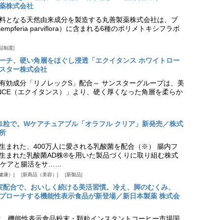
薬株式会社
料となる天然由来成分を製造する丸善製薬株式会社は、ブ
pferia parviflora）に含まれる6種のポリメトキシフラボ
品制度
プローチ、硬い角層をほぐし浸透「エクイタンス ホワイトロー
スター株式会社
美白有効成分「リノレックS」配合～ サンスターグループは、美
ANCE（エクイタンス）」より、硬く厚くなった角層を柔らか
1粒で。Wケアチュアブル「オラフル クリア」新発売／株式
所
生まれた、400万人に愛される乳酸菌を配合（※） 腸内フ
生まれた乳酸菌AD株®を用いた製品づくりに取り組む株式
ケアと腸活をサ……
健康）
新商品（美容）
新製品
実配合で、おいしく続ける美活習慣。冷え、脚のむくみ、
プローチする機能性表示食品が新登場／新日本製薬 株式会
は、機能性表示食品粉末・顆粒インスタントコーヒー市場国