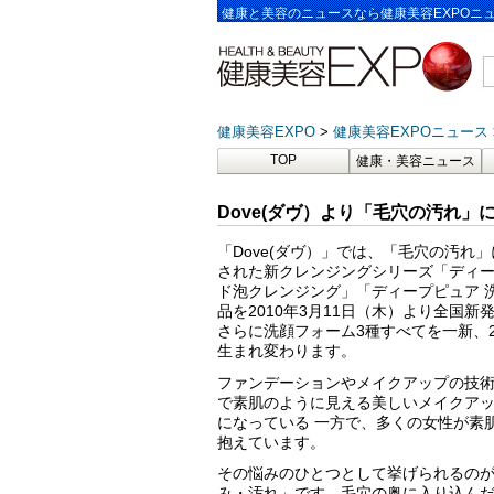
健康と美容のニュースなら健康美容EXPOニ
健康美容EXPO
健康美容EXPOニュース
TOP
健康・美容ニュース
Dove(ダヴ）より「毛穴の汚れ
「Dove(ダヴ）」では、「毛穴の汚れ
された新クレンジングシリーズ「ディー
ド泡クレンジング」「ディープピュア 
品を2010年3月11日（木）より全国新
さらに洗顔フォーム3種すべてを一新、2
生まれ変わります。
ファンデーションやメイクアップの技
で素肌のように見える美しいメイクア
になっている 一方で、多くの女性が素
抱えています。
その悩みのひとつとして挙げられるの
み・汚れ」です。毛穴の奥に入り込ん