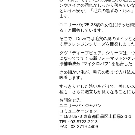
ンやメイクの汚れがしっかり落ちてい
という不安が、「毛穴の黒ずみ・汚れ
ます。
ユニリーバが25-35歳の女性に行った
る」と回答しています。
そこで、Doveでは毛穴の奥のメイク
く新クレンジンシリーズを開発しまし
ダヴ「ディープピュア」シリーズは、ウ
になってでてくる新フォーマットのクレ
浄補助成分 “マイクロパフ” を配合し
きめ細かい泡が、毛穴の奥まで入り込
吸着します。
すっきりとした洗いあがりで、美しいス
種も、さらに泡立ちが良くなることに
お問合せ先:
ユニリーバ・ジャパン
コミュニケーション
〒153-8578 東京都目黒区上目黒2-1-1
TEL : 03-5723-2213
FAX : 03-3719-4409