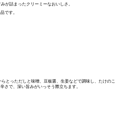
旨みが詰まったクリーミーなおいしさ。
一品です。
っただしと味噌、豆板醤、生姜などで調味し、たけのこ
な辛さで、深い旨みがいっそう際立ちます。