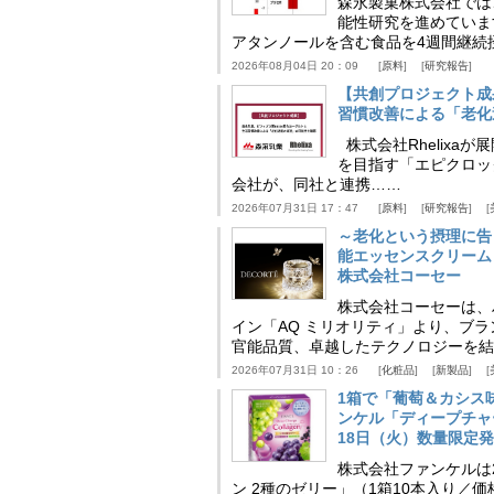
森永製菓株式会社では
能性研究を進めていま
アタンノールを含む食品を4週間継続
2026年08月04日 20：09
原料
研究報告
【共創プロジェクト成
習慣改善による「老化速
株式会社Rhelix
を目指す「エピクロッ
会社が、同社と連携……
2026年07月31日 17：47
原料
研究報告
～老化という摂理に告
能エッセンスクリーム
株式会社コーセー
株式会社コーセーは、
イン「AQ ミリオリティ」より、ブ
官能品質、卓越したテクノロジーを結
2026年07月31日 10：26
化粧品
新製品
1箱で「葡萄＆カシス
ンケル「ディープチャ
18日（火）数量限定
株式会社ファンケルは2
ン 2種のゼリー」（1箱10本入り／