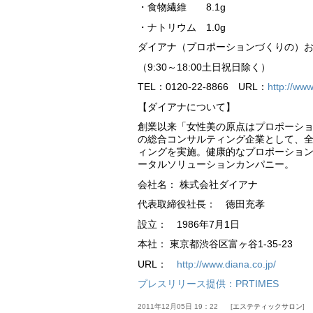
・食物繊維 8.1g
・ナトリウム 1.0g
ダイアナ（プロポーションづくりの）
（9:30～18:00土日祝日除く）
TEL：0120-22-8866 URL：
http://www
【ダイアナについて】
創業以来「女性美の原点はプロポーシ
の総合コンサルティング企業として、全
ィングを実施。健康的なプロポーショ
ータルソリューションカンパニー。
会社名： 株式会社ダイアナ
代表取締役社長： 徳田充孝
設立： 1986年7月1日
本社： 東京都渋谷区富ヶ谷1-35-23
URL：
http://www.diana.co.jp/
プレスリリース提供：PRTIMES
2011年12月05日 19：22
エステティックサロン