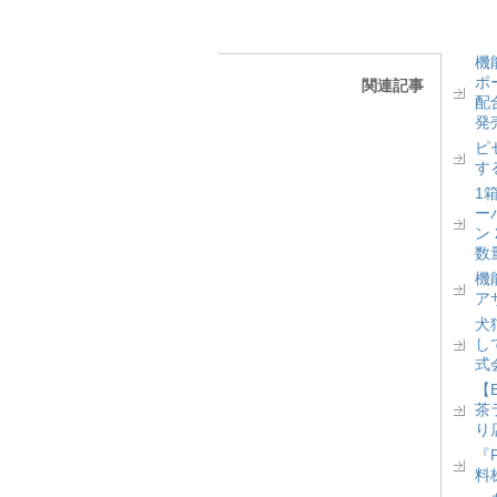
機
ポ
関連記事
配
発
ピ
す
1
ー
ン
数
機
ア
犬
し
式
【
茶
り
『
料