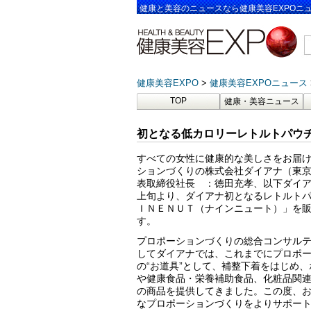
健康と美容のニュースなら健康美容EXPOニ
健康美容EXPO
健康美容EXPOニュース
TOP
健康・美容ニュース
初となる低カロリーレトルトパウチ
すべての女性に健康的な美しさをお届
ションづくりの株式会社ダイアナ（東
表取締役社長 ：徳田充孝、以下ダイア
上旬より、ダイアナ初となるレトルト
ＩＮＥＮＵＴ（ナインニュート）」を
す。
プロポーションづくりの総合コンサル
してダイアナでは、これまでにプロポ
の“お道具”として、補整下着をはじめ
や健康食品・栄養補助食品、化粧品関
の商品を提供してきました。この度、
なプロポーションづくりをよりサポー