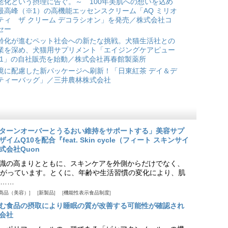
老化という摂理に告ぐ。～ 100年美肌への想いを込め
最高峰（※1）の高機能エッセンスクリーム「AQ ミリオ
ティ ザ クリーム デコラシオン」を発売／株式会社コ
セー
齢化が進むペット社会への新たな挑戦。犬猫生活社との
業を深め、犬猫用サプリメント「エイジングケアピュー
*1」の自社販売を始動／株式会社再春館製薬所
境に配慮した新パッケージへ刷新！「日東紅茶 デイ＆デ
ティーバッグ」／三井農林株式会社
ターンオーバーとうるおい維持をサポートする」美容サプ
Q10を配合『feat. Skin cycle（フィート スキンサイ
式会社Quon
識の高まりとともに、スキンケアを外側からだけでなく、
がっています。とくに、年齢や生活習慣の変化により、肌
……
商品（美容）
新製品
機能性表示食品制度
む食品の摂取により睡眠の質が改善する可能性が確認され
会社