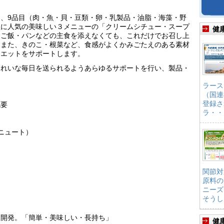
、9品目（肉・魚・貝・豆類・卵・乳製品・油脂・海藻・野
性に人気の美味しい３メニューの「クリームシチュー・スープ
健
。ご飯・パンなどの主食を添えなくても、これだけでお召し上
。また、きのこ・根菜など、食感がよくかみごたえのある素材
イエットをサポートします。
きれいな毎日を送られるようあらゆるサポートを行い、製品・
ラース
（国連
登録さ
概要
ラ・・
ニュート）
関節対
）
原料の
ニーズ
そうし
て開発。「簡単・美味しい・長持ち」
健