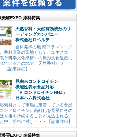
康美容EXPO 原料特集
天然香料・天然有効成分のリ
ーディングカンパニー
株式会社ロベルテ
香料発祥の地 南フランス・グ
。香料産業の聖地として、ユネスコ
教育科学文化機構）の無形文化遺産に
れているこの地で、天然香料サプ
・【記事詳細】
豚由来コンドロイチン
機能性表示食品対応
「P-コンドロイチンNHZ」
日本ハム株式会社
応素材として市場に定着している食品
コンドロイチン。高齢化を背景にその
は今後も持続することが見込まれる。
た中、原料に対し・・・【記事詳細】
康美容EXPO 企業特集