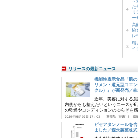
～
た
リ
ー
高
協
レ
環
イ
リリースの最新ニュース
機能性表示食品「肌の
リメント還元型コエンザイム
クル）』が新発売／株
近年、美容に対する意
内側からも整えたいというニーズが広
の乾燥やコンディションのゆらぎを感
2026年08月05日 17：03
新商品（健康）
新
ピセアタンノールを含
ました／森永製菓株式