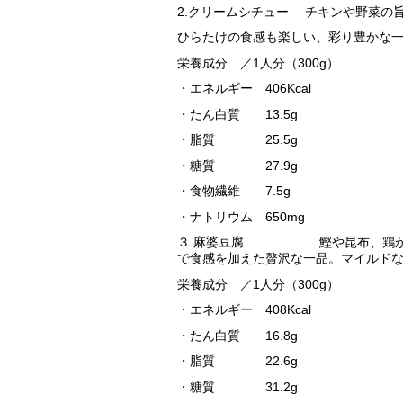
2.クリームシチュー チキンや野菜の
ひらたけの食感も楽しい、彩り豊かな
栄養成分 ／1人分（300g）
・エネルギー 406Kcal
・たん白質 13.5g
・脂質 25.5g
・糖質 27.9g
・食物繊維 7.5g
・ナトリウム 650mg
３.麻婆豆腐 鰹や昆布、鶏からと
で食感を加えた贅沢な一品。マイルド
栄養成分 ／1人分（300g）
・エネルギー 408Kcal
・たん白質 16.8g
・脂質 22.6g
・糖質 31.2g