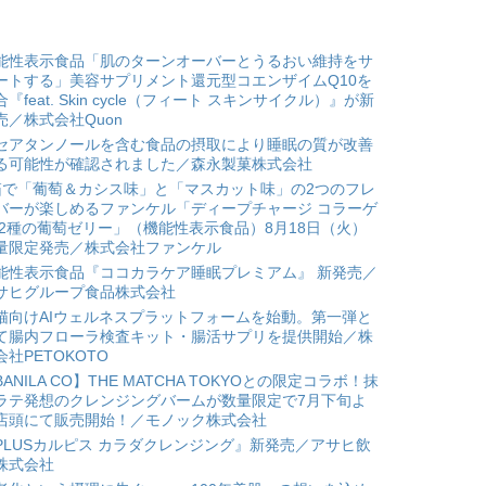
能性表示食品「肌のターンオーバーとうるおい維持をサ
ートする」美容サプリメント還元型コエンザイムQ10を
合『feat. Skin cycle（フィート スキンサイクル）』が新
売／株式会社Quon
セアタンノールを含む食品の摂取により睡眠の質が改善
る可能性が確認されました／森永製菓株式会社
箱で「葡萄＆カシス味」と「マスカット味」の2つのフレ
バーが楽しめるファンケル「ディープチャージ コラーゲ
 2種の葡萄ゼリー」（機能性表示食品）8月18日（火）
量限定発売／株式会社ファンケル
能性表示食品『ココカラケア睡眠プレミアム』 新発売／
サヒグループ食品株式会社
猫向けAIウェルネスプラットフォームを始動。第一弾と
て腸内フローラ検査キット・腸活サプリを提供開始／株
会社PETOKOTO
BANILA CO】THE MATCHA TOKYOとの限定コラボ！抹
ラテ発想のクレンジングバームが数量限定で7月下旬よ
店頭にて販売開始！／モノック株式会社
PLUSカルピス カラダクレンジング』新発売／アサヒ飲
株式会社