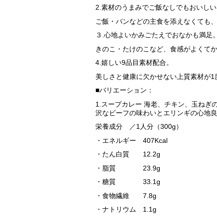
2.素材のうまみでご飯なしでもおいしい
ご飯・パンなどの主食を添えなくても
３.心地よいかみごたえでおなかも満足
きのこ・たけのこなど、食感がよくて
4.嬉しい9品目素材配合。
美しさと健康に欠かせない上質素材が1
■バリエーション：
1.スープカレー
海老、チキン、玉ねぎ
沢なビーフの味わいとエリンギの心地
栄養成分 ／1人分（300g）
・エネルギー 407Kcal
・たん白質 12.2g
・脂質 23.9g
・糖質 33.1g
・食物繊維 7.8g
・ナトリウム 1.1g