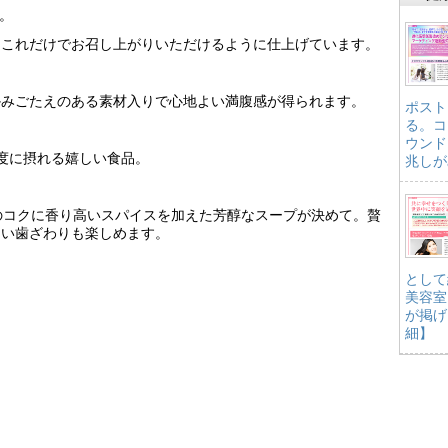
。
、これだけでお召し上がりいただけるように仕上げています。
。
かみごたえのある素材入りで心地よい満腹感が得られます。
ポスト
る。コ
ウンド
度に摂れる嬉しい食品。
兆しが
のコクに香り高いスパイスを加えた芳醇なスープが決めて。贅
良い歯ざわりも楽しめます。
として
美容室
が掲げ
細】