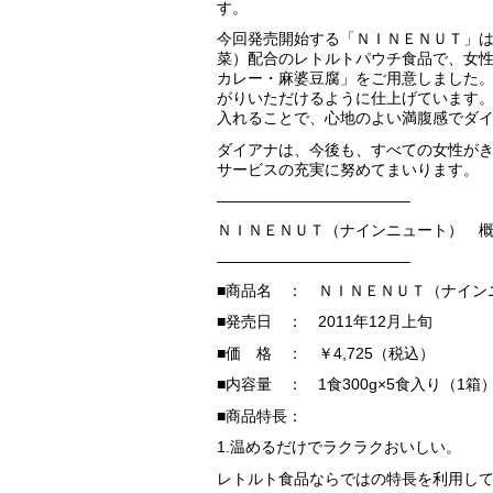
す。
今回発売開始する「ＮＩＮＥＮＵＴ」は
菜）配合のレトルトパウチ食品で、女
カレー・麻婆豆腐」をご用意しました
がりいただけるように仕上げています
入れることで、心地のよい満腹感でダ
ダイアナは、今後も、すべての女性が
サービスの充実に努めてまいります。
————————————–
ＮＩＮＥＮＵＴ（ナインニュート） 
————————————–
■商品名 ： ＮＩＮＥＮＵＴ（ナイン
■発売日 ： 2011年12月上旬
■価 格 ： ￥4,725（税込）
■内容量 ： 1食300g×5食入り（1箱
■商品特長：
1.温めるだけでラクラクおいしい。
レトルト食品ならではの特長を利用し