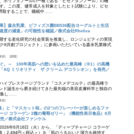
、ポリフェノールの一種である「ピセアタンノール」の機
す。この度、健常成人を対象としたヒト試験により、ピセ
摂取することで、睡眠中……
果】森永乳業、ビフィズス菌BB536配合ヨーグルトと生活
度の減速」の可能性を確認／株式会社Rhelixa
aが展開する老化研究の社会実装を推進し、ロンジェビティの実現
ク®共創プロジェクト」に参画いただいている森永乳業株式
美容
調査
ぐ。～ 100年美肌への想いを込めた最高峰（※1）の高機
「AQ ミリオリティ ザ クリーム デコラシオン」を発売／
ハイプレステージブランド『コスメデコルテ』の最高峰ラ
ランド誕生から磨き続けてきた最先端の美容皮膚科学と独自の
集し……
美容
味」と「マスカット味」の2つのフレーバーが楽しめるファ
ージ コラーゲン 2種の葡萄ゼリー」（機能性表示食品）8月
発売／株式会社ファンケル
026年8月18日（火）から、「ディープチャージ コラーゲ
価格：2,494円＜税込＞）を「肌のうるおいと弾力を維持す