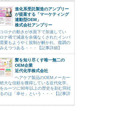
進化系受託製造のアンプリー
が提案する「マーケティング
連動型OEM」
株式会社アンプリー
コロナの動きが水面下で加速してい
ロナ禍で減速を余儀なくされたインバ
需要もようやく規制が解かれ、復調の
みえつつある・・・【記事詳細】
髪を知り尽くす唯一無二の
OEM企業
近代化学株式会社
ヘアケア製品のOEMメーカー
絶大な信頼を獲得している近代化学。
をルーツに90年以上の歴史を刻む同社
るのは「幸せ」という・・・【記事詳