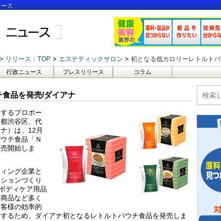
ュース
リリース：TOP
エステティックサロン
初となる低カロリーレトルトパ
行政ニュース
プレスリリース
コラム
食品を発売/ダイアナ
けするプロポー
京都渋谷区、代
ナ）は、12月
パウチ食品「Ｎ
販売開始しま
ティング企業と
ーションづくり
、ボディケア用品
連商品など多く
お客様の効率的
トするため、ダイアナ初となるレトルトパウチ食品を発売しま