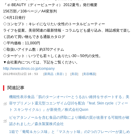
『ｄ-BEAUTY（ディービューティ） 2012夏号』発行概要
156万部／108ページ／A4変形判
◇4月1日発行
◇コンセプト：キレイになりたい女性のトータルビューティー
ライフを提案。美容関連の最新情報・コラムなども盛り込み、雑誌感覚で楽し
く読めて買い物もできる通販カタログ
◇平均価格：11,000円
◇取扱いアイテム数：約370アイテム
◇ターゲット：いつでも若々しくありたい30～50代の女性。
▼会社案内については、下記をご覧ください。
http://www.dinos.co.jp/company
2012年03月12日 16：53
新商品（美容）
美容
美容機器
関連記事
機能性表示食品「肌のターンオーバーとうるおい維持をサポートする」美
容サプリメント還元型コエンザイムQ10を配合『feat. Skin cycle（フィー
ト スキンサイクル）』が新発売／株式会社Quon
ピセアタンノールを含む食品の摂取により睡眠の質が改善する可能性が確
認されました／森永製菓株式会社
1箱で「葡萄＆カシス味」と「マスカット味」の2つのフレーバーが楽しめ