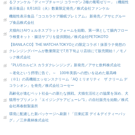
るファンケル「ディープチャージ コラーゲン 2種の葡萄ゼリー」（機能性
表示食品）8月18日（火）数量限定発売／株式会社ファンケル
機能性表示食品『ココカラケア睡眠プレミアム』 新発売／アサヒグルー
プ食品株式会社
犬猫向けAIウェルネスプラットフォームを始動。第一弾として腸内フロー
ラ検査キット・腸活サプリを提供開始／株式会社PETOKOTO
【BANILA CO】THE MATCHA TOKYOとの限定コラボ！抹茶ラテ発想の
クレンジングバームが数量限定で7月下旬より店頭にて販売開始！／モノ
ック株式会社
『PLUSカルピス カラダクレンジング』新発売／アサヒ飲料株式会社
～老化という摂理に告ぐ。～ 100年美肌への想いを込めた最高峰
（※1）の高機能エッセンスクリーム「AQ ミリオリティ ザ クリーム デ
コラシオン」を発売／株式会社コーセー
高齢化が進むペット社会への新たな挑戦。犬猫生活社との協業を深め、犬
猫用サプリメント「エイジングケアピューレ*1」の自社販売を始動／株式
会社再春館製薬所
環境に配慮した新パッケージへ刷新！「日東紅茶 デイ＆デイティーバッ
グ」／三井農林株式会社