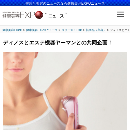
健康と美容のニュースなら健康美容EXPOニュース
健康美容EXPO
健康美容EXPOニュース
リリース：TOP
新商品（美容）
ディノスとエ
ディノスとエステ機器ヤーマンとの共同企画！