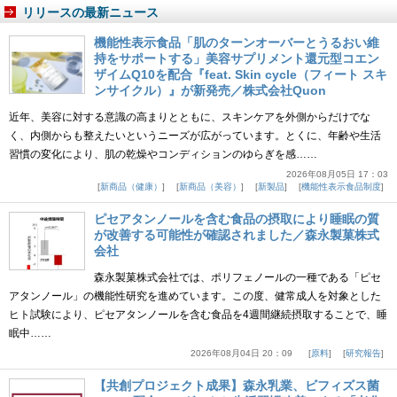
リリースの最新ニュース
機能性表示食品「肌のターンオーバーとうるおい維
持をサポートする」美容サプリメント還元型コエン
ザイムQ10を配合『feat. Skin cycle（フィート スキ
ンサイクル）』が新発売／株式会社Quon
近年、美容に対する意識の高まりとともに、スキンケアを外側からだけでな
く、内側からも整えたいというニーズが広がっています。とくに、年齢や生活
習慣の変化により、肌の乾燥やコンディションのゆらぎを感……
2026年08月05日 17：03
新商品（健康）
新商品（美容）
新製品
機能性表示食品制度
ピセアタンノールを含む食品の摂取により睡眠の質
が改善する可能性が確認されました／森永製菓株式
会社
森永製菓株式会社では、ポリフェノールの一種である「ピセ
アタンノール」の機能性研究を進めています。この度、健常成人を対象とした
ヒト試験により、ピセアタンノールを含む食品を4週間継続摂取することで、睡
眠中……
2026年08月04日 20：09
原料
研究報告
【共創プロジェクト成果】森永乳業、ビフィズス菌