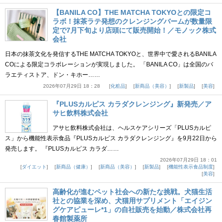
【BANILA CO】THE MATCHA TOKYOとの限定コ
ラボ！抹茶ラテ発想のクレンジングバームが数量限
定で7月下旬より店頭にて販売開始！／モノック株式
会社
日本の抹茶文化を発信するTHE MATCHA TOKYOと、世界中で愛されるBANILA
COによる限定コラボレーションが実現しました。 「BANILA CO」は全国のバ
ラエティストア、ドン・キホー……
2026年07月29日 18：28
化粧品
新商品（美容）
新製品
美容
『PLUSカルピス カラダクレンジング』新発売／ア
サヒ飲料株式会社
アサヒ飲料株式会社は、ヘルスケアシリーズ「PLUSカルピ
ス」から機能性表示食品『PLUSカルピス カラダクレンジング』を9月22日から
発売します。 『PLUSカルピス カラダ……
2026年07月29日 18：01
ダイエット
新商品（健康）
新商品（美容）
新製品
機能性表示食品制度
美容
高齢化が進むペット社会への新たな挑戦。犬猫生活
社との協業を深め、犬猫用サプリメント「エイジン
グケアピューレ*1」の自社販売を始動／株式会社再
春館製薬所