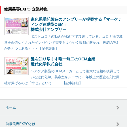
健康美容EXPO 企業特集
進化系受託製造のアンプリーが提案する「マーケテ
ィング連動型OEM」
株式会社アンプリー
ポストコロナの動きが水面下で加速している。コロナ禍で減
速を余儀なくされたインバウンド需要もようやく規制が解かれ、復調の兆し
がみえつつある・・・【記事詳細】
髪を知り尽くす唯一無二のOEM企業
近代化学株式会社
ヘアケア製品のOEMメーカーとして絶大な信頼を獲得して
いる近代化学。美容室をルーツに90年以上の歴史を刻む同
社が掲げるのは「幸せ」という・・・【記事詳細】
ホーム
健康美容EXPOとは