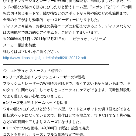
ができるフラッシュとレーザーのＷ同時脱毛機能を、搭載しました。また、ヘ
ッドの部分が脇のくぼみにぴったりと沿うドーム型、“スポット”と“ワイド”の回
転式切り替えモードで、脇や指などのスポットから脚や腕などの広範囲まで、
全身のケアがより効率的、かつスピーディーになりました。
ディノスは今後も、お客様の美容ニーズにお応えできるよう、ディノスならで
はの機能的で魅力的なアイテムを、ご紹介してまいります。
※2008年4月1日～2011年12月31日の「エピデュオ」シリーズ
メーカー累計出荷数
詳しくは以下URLをご覧ください。
http://www.dinos.co.jp/guide/info/pdf/20120312.pdf
―――――――――――――――――――――――――――――
◇「エピデュオ スムース」の特長◇
■シリーズ史上初！フラッシュ＆レーザーのW脱毛
フラッシュとレーザーのW同時照射脱毛で、濃くて太い毛から薄い毛まで、毛
のタイプに関わらず、しっかりとスピーディにケアができます。同時照射脱毛
でより優しい使い心地になりました。
■シリーズ史上初！ドームヘッドを採用
ワキの部分にぴったりと沿うドーム型。ワイドとスポットの切り替えができる
回転式ヘッドになっているので、操作はとても簡単で、ワキだけでなく脚や腕
などの広範囲ケアもよりスムーズになりました。
■リーズナブルな価格、49,800円（税込）設定で発売
コストを見直し、リーズナブルな価格設定で発売。