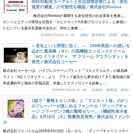
BB536配合ヨーグルトと生活習慣改善による「老化
速度の減速」の可能性を確認／株式会社Rhelixa
株式会社Rhelixaが展開する老化研究の社会実装を推進し、
ロンジェビティの実現を目指す「エピクロック®共創プロジェクト」に参画い
ただいている森永乳業株式会社が、同社と連携……
2026年07月31日 17：47
原料
研究報告
美容
調査
～老化という摂理に告ぐ。～ 100年美肌への想いを
込めた最高峰（※1）の高機能エッセンスクリーム
「AQ ミリオリティ ザ クリーム デコラシオン」を
発売／株式会社コーセー
株式会社コーセーは、ハイプレステージブランド『コスメデコルテ』の最高峰
ライン「AQ ミリオリティ」より、ブランド誕生から磨き続けてきた最先端の美
容皮膚科学と独自の官能品質、卓越したテクノロジーを結集し……
2026年07月31日 10：26
化粧品
新製品
美容
1箱で「葡萄＆カシス味」と「マスカット味」の2つ
のフレーバーが楽しめるファンケル「ディープチャ
ージ コラーゲン 2種の葡萄ゼリー」（機能性表示食
品）8月18日（火）数量限定発売／株式会社ファンケ
ル
株式会社ファンケルは2026年8月18日（火）から、「ディープチャージ コラー