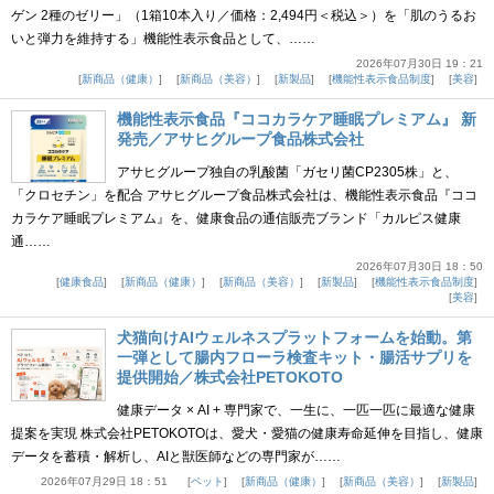
ゲン 2種のゼリー」（1箱10本入り／価格：2,494円＜税込＞）を「肌のうるお
いと弾力を維持する」機能性表示食品として、……
2026年07月30日 19：21
新商品（健康）
新商品（美容）
新製品
機能性表示食品制度
美容
機能性表示食品『ココカラケア睡眠プレミアム』 新
発売／アサヒグループ食品株式会社
アサヒグループ独自の乳酸菌「ガセリ菌CP2305株」と、
「クロセチン」を配合 アサヒグループ食品株式会社は、機能性表示食品『ココ
カラケア睡眠プレミアム』を、健康食品の通信販売ブランド「カルピス健康
通……
2026年07月30日 18：50
健康食品
新商品（健康）
新商品（美容）
新製品
機能性表示食品制度
美容
犬猫向けAIウェルネスプラットフォームを始動。第
一弾として腸内フローラ検査キット・腸活サプリを
提供開始／株式会社PETOKOTO
健康データ × AI + 専門家で、一生に、一匹一匹に最適な健康
提案を実現 株式会社PETOKOTOは、愛犬・愛猫の健康寿命延伸を目指し、健康
データを蓄積・解析し、AIと獣医師などの専門家が……
2026年07月29日 18：51
ペット
新商品（健康）
新商品（美容）
新製品