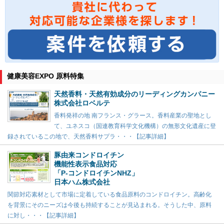
健康美容EXPO 原料特集
天然香料・天然有効成分のリーディングカンパニー
株式会社ロベルテ
香料発祥の地 南フランス・グラース。香料産業の聖地とし
て、ユネスコ（国連教育科学文化機構）の無形文化遺産に登
録されているこの地で、天然香料サプラ・・・【記事詳細】
豚由来コンドロイチン
機能性表示食品対応
「P-コンドロイチンNHZ」
日本ハム株式会社
関節対応素材として市場に定着している食品原料のコンドロイチン。高齢化
を背景にそのニーズは今後も持続することが見込まれる。そうした中、原料
に対し・・・【記事詳細】