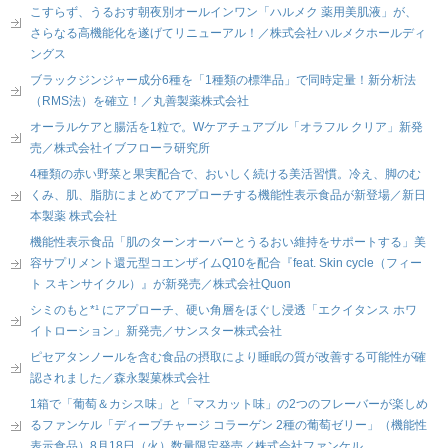
こすらず、うるおす朝夜別オールインワン「ハルメク 薬用美肌液」が、
さらなる高機能化を遂げてリニューアル！／株式会社ハルメクホールディ
ングス
ブラックジンジャー成分6種を「1種類の標準品」で同時定量！新分析法
（RMS法）を確立！／丸善製薬株式会社
オーラルケアと腸活を1粒で。Wケアチュアブル「オラフル クリア」新発
売／株式会社イブフローラ研究所
4種類の赤い野菜と果実配合で、おいしく続ける美活習慣。冷え、脚のむ
くみ、肌、脂肪にまとめてアプローチする機能性表示食品が新登場／新日
本製薬 株式会社
機能性表示食品「肌のターンオーバーとうるおい維持をサポートする」美
容サプリメント還元型コエンザイムQ10を配合『feat. Skin cycle（フィー
ト スキンサイクル）』が新発売／株式会社Quon
シミのもと*¹ にアプローチ、硬い角層をほぐし浸透「エクイタンス ホワ
イトローション」新発売／サンスター株式会社
ピセアタンノールを含む食品の摂取により睡眠の質が改善する可能性が確
認されました／森永製菓株式会社
1箱で「葡萄＆カシス味」と「マスカット味」の2つのフレーバーが楽しめ
るファンケル「ディープチャージ コラーゲン 2種の葡萄ゼリー」（機能性
表示食品）8月18日（火）数量限定発売／株式会社ファンケル