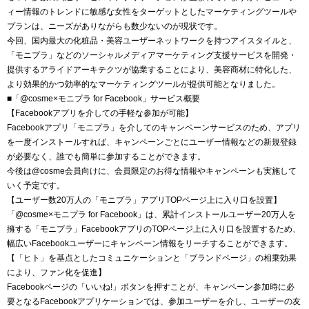
ィー情報のトレンドに敏感な女性をターゲットとしたマーケティングツールや
プランは、ニーズがありながらも数少ないのが現状です。
今回、国内最大の化粧品・美容ユーザーネットワークを持つアイスタイルと、
「モニプラ」などのソーシャルメディアマーケティング支援サービスを開発・
提供するアライドアーキテクツが協業することにより、美容商材に特化した、
より効果的かつ効率的なマーケティングツールが提供可能となりました。
■「@cosme×モニプラ for Facebook」サービス概要
【Facebookアプリを介しての手軽な参加が可能】
Facebookアプリ「モニプラ」を介してのキャンペーンサービスのため、アプリ
を一度インストールすれば、キャンペーンごとにユーザー情報などの新規登録
が必要なく、誰でも簡単に参加することができます。
今後は@cosme会員向けに、会員限定のお得な情報やキャンペーンも実施して
いく予定です。
【ユーザー数20万人の「モニプラ」アプリTOPページ上に入り口を設置】
「@cosme×モニプラ for Facebook」は、累計インストールユーザー20万人を
擁する「モニプラ」FacebookアプリのTOPページ上に入り口を設置するため、
幅広いFacebookユーザーにキャンペーン情報をリーチすることができます。
【「ヒト」を基点としたコミュニケーションと「ブランドページ」の相乗効果
により、ファン化を促進】
Facebookページの「いいね!」ボタンを押すことが、キャンペーン参加時に必
要となるFacebookアプリケーションでは、参加ユーザーを介し、ユーザーの友