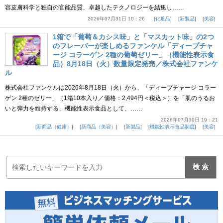
容皮膚科学と独自の官能品質、卓越したテクノロジーを結集し……
2026年07月31日 10：26
化粧品
新製品
美容
1箱で「葡萄＆カシス味」と「マスカット味」の2つ
のフレーバーが楽しめるファンケル「ディープチャ
ージ コラーゲン 2種の葡萄ゼリー」（機能性表示食
品）8月18日（火）数量限定発売／株式会社ファンケ
ル
株式会社ファンケルは2026年8月18日（火）から、「ディープチャージ コラー
ゲン 2種のゼリー」（1箱10本入り／価格：2,494円＜税込＞）を「肌のうるお
いと弾力を維持する」機能性表示食品として、……
2026年07月30日 19：21
新商品（健康）
新商品（美容）
新製品
機能性表示食品制度
美容