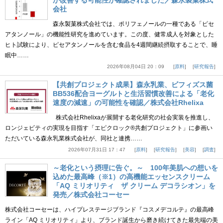
が改善する可能性が確認されました／森永製菓株式
会社
森永製菓株式会社では、ポリフェノールの一種である「ピセ
アタンノール」の機能性研究を進めています。この度、健常成人を対象とした
ヒト試験により、ピセアタンノールを含む食品を4週間継続摂取することで、睡
眠中……
2026年08月04日 20：09
原料
研究報告
【共創プロジェクト成果】森永乳業、ビフィズス菌
BB536配合ヨーグルトと生活習慣改善による「老化
速度の減速」の可能性を確認／株式会社Rhelixa
株式会社Rhelixaが展開する老化研究の社会実装を推進し、
ロンジェビティの実現を目指す「エピクロック®共創プロジェクト」に参画い
ただいている森永乳業株式会社が、同社と連携……
2026年07月31日 17：47
原料
研究報告
美容
調査
～老化という摂理に告ぐ。～ 100年美肌への想いを
込めた最高峰（※1）の高機能エッセンスクリーム
「AQ ミリオリティ ザ クリーム デコラシオン」を
発売／株式会社コーセー
株式会社コーセーは、ハイプレステージブランド『コスメデコルテ』の最高峰
ライン「AQ ミリオリティ」より、ブランド誕生から磨き続けてきた最先端の美