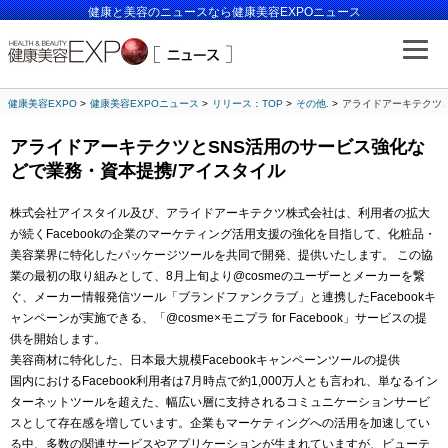
健康と美容のニュースなら健康美容EXPOニュース
健康美容EXPO
健康美容EXPOニュース
リリース：TOP
その他.
アライドアーキテクツと
アライドアーキテクツとSNS活用のサービス強化な
どで業務・資本提携/アイスタイル
株式会社アイスタイル及び、アライドアーキテクツ株式会社は、利用者の拡大
が続くFacebookの企業のマーケティング活用支援の強化を目指して、化粧品・
美容業界に特化したパッケージツールを共同で開発、提供いたします。 この協
業の最初の取り組みとして、8月上旬より@cosmeのユーザーとメーカーを繋
ぐ、メーカー情報発信ツール「ブランドファンクラブ」と連携したFacebookキ
ャンペーンが実施できる、「@cosme×モニプラ for Facebook」サービスの提
供を開始します。
美容商材に特化した、日本最大規模Facebookキャンペーンツールの提供
国内におけるFacebook利用者は7月時点で約1,000万人とも言われ、単なるイン
ターネットツールを超えた、幅広い層に支持されるコミュニケーションサービ
スとして存在感を増しています。企業もマーケティングへの活用を加速してい
る中、多数の関連サービスやアプリケーションが生まれていますが、ビューテ