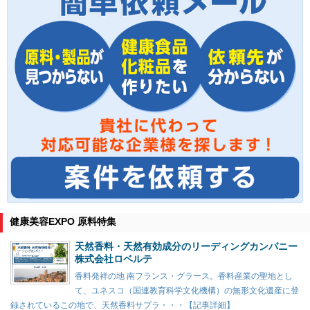
健康美容EXPO 原料特集
天然香料・天然有効成分のリーディングカンパニー
株式会社ロベルテ
香料発祥の地 南フランス・グラース。香料産業の聖地とし
て、ユネスコ（国連教育科学文化機構）の無形文化遺産に登
録されているこの地で、天然香料サプラ・・・【記事詳細】