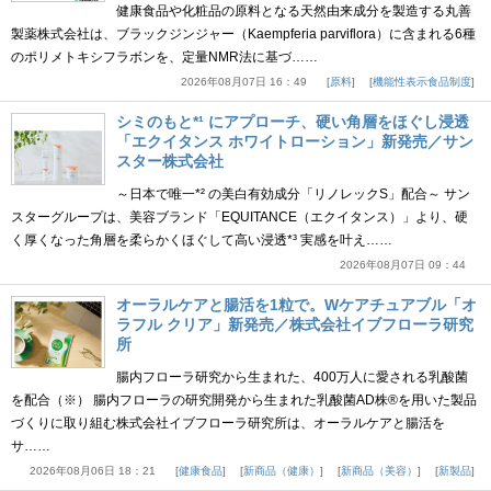
健康食品や化粧品の原料となる天然由来成分を製造する丸善
製薬株式会社は、ブラックジンジャー（Kaempferia parviflora）に含まれる6種
のポリメトキシフラボンを、定量NMR法に基づ……
2026年08月07日 16：49
原料
機能性表示食品制度
シミのもと*¹ にアプローチ、硬い角層をほぐし浸透
「エクイタンス ホワイトローション」新発売／サン
スター株式会社
～日本で唯一*² の美白有効成分「リノレックS」配合～ サン
スターグループは、美容ブランド「EQUITANCE（エクイタンス）」より、硬
く厚くなった角層を柔らかくほぐして高い浸透*³ 実感を叶え……
2026年08月07日 09：44
オーラルケアと腸活を1粒で。Wケアチュアブル「オ
ラフル クリア」新発売／株式会社イブフローラ研究
所
腸内フローラ研究から生まれた、400万人に愛される乳酸菌
を配合（※） 腸内フローラの研究開発から生まれた乳酸菌AD株®を用いた製品
づくりに取り組む株式会社イブフローラ研究所は、オーラルケアと腸活を
サ……
2026年08月06日 18：21
健康食品
新商品（健康）
新商品（美容）
新製品