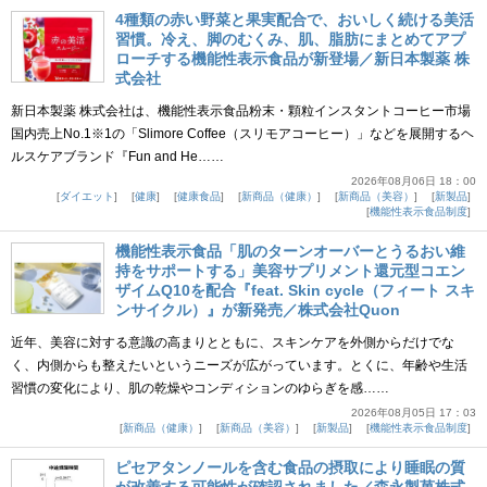
4種類の赤い野菜と果実配合で、おいしく続ける美活
習慣。冷え、脚のむくみ、肌、脂肪にまとめてアプ
ローチする機能性表示食品が新登場／新日本製薬 株
式会社
新日本製薬 株式会社は、機能性表示食品粉末・顆粒インスタントコーヒー市場
国内売上No.1※1の「Slimore Coffee（スリモアコーヒー）」などを展開するヘ
ルスケアブランド『Fun and He……
2026年08月06日 18：00
ダイエット
健康
健康食品
新商品（健康）
新商品（美容）
新製品
機能性表示食品制度
機能性表示食品「肌のターンオーバーとうるおい維
持をサポートする」美容サプリメント還元型コエン
ザイムQ10を配合『feat. Skin cycle（フィート スキ
ンサイクル）』が新発売／株式会社Quon
近年、美容に対する意識の高まりとともに、スキンケアを外側からだけでな
く、内側からも整えたいというニーズが広がっています。とくに、年齢や生活
習慣の変化により、肌の乾燥やコンディションのゆらぎを感……
2026年08月05日 17：03
新商品（健康）
新商品（美容）
新製品
機能性表示食品制度
ピセアタンノールを含む食品の摂取により睡眠の質