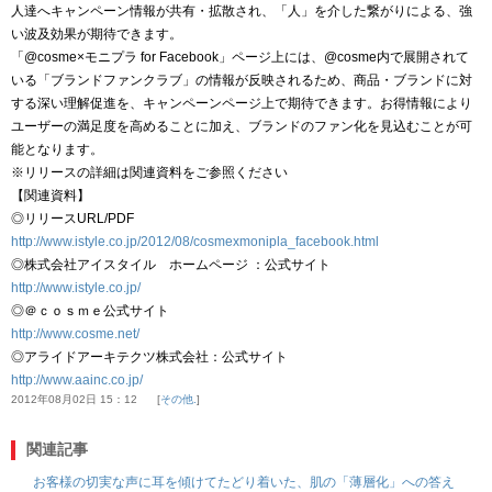
人達へキャンペーン情報が共有・拡散され、「人」を介した繋がりによる、強
い波及効果が期待できます。
「@cosme×モニプラ for Facebook」ページ上には、@cosme内で展開されて
いる「ブランドファンクラブ」の情報が反映されるため、商品・ブランドに対
する深い理解促進を、キャンペーンページ上で期待できます。お得情報により
ユーザーの満足度を高めることに加え、ブランドのファン化を見込むことが可
能となります。
※リリースの詳細は関連資料をご参照ください
【関連資料】
◎リリースURL/PDF
http://www.istyle.co.jp/2012/08/cosmexmonipla_facebook.html
◎株式会社アイスタイル ホームページ ：公式サイト
http://www.istyle.co.jp/
◎＠ｃｏｓｍｅ公式サイト
http://www.cosme.net/
◎アライドアーキテクツ株式会社：公式サイト
http://www.aainc.co.jp/
2012年08月02日 15：12
その他.
関連記事
お客様の切実な声に耳を傾けてたどり着いた、肌の「薄層化」への答え