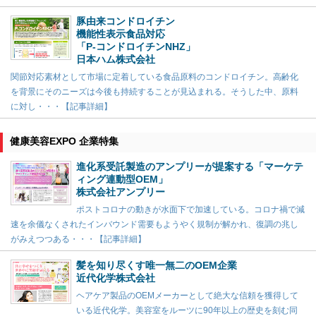
豚由来コンドロイチン
機能性表示食品対応
「P-コンドロイチンNHZ」
日本ハム株式会社
関節対応素材として市場に定着している食品原料のコンドロイチン。高齢化
を背景にそのニーズは今後も持続することが見込まれる。そうした中、原料
に対し・・・【記事詳細】
健康美容EXPO 企業特集
進化系受託製造のアンプリーが提案する「マーケテ
ィング連動型OEM」
株式会社アンプリー
ポストコロナの動きが水面下で加速している。コロナ禍で減
速を余儀なくされたインバウンド需要もようやく規制が解かれ、復調の兆し
がみえつつある・・・【記事詳細】
髪を知り尽くす唯一無二のOEM企業
近代化学株式会社
ヘアケア製品のOEMメーカーとして絶大な信頼を獲得して
いる近代化学。美容室をルーツに90年以上の歴史を刻む同