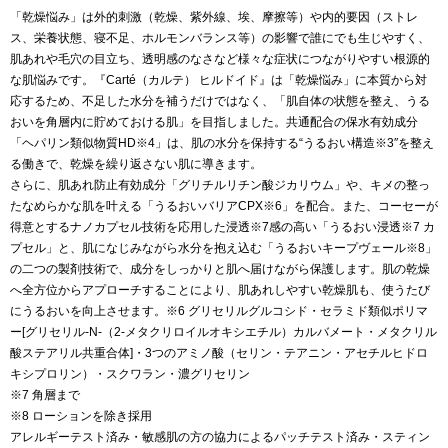
「乾燥悩み」は外的刺激（乾燥、紫外線、埃、摩擦等）や内的要因（ストレ
ス、栄養状態、寝不足、ホルモンバランス等）の影響で誰にでも生じやすく、
肌あれや毛穴の目立ち、透明感のなさなど様々な症状につながりやすい根源的
な肌悩みです。『Carté（カルテ） ヒルドイド』は「乾燥悩み」に本質から対
応するため、不足した水分を補うだけではなく、「肌自体の状態を整え、うる
おいを角層内に貯めておける肌」を目指しました。共通配合の保水有効成分
「ヘパリン類似物質HD※4」は、肌の水分を保持する“うるおい構造※3″を整え
る働きで、乾燥を繰り返さない肌に導きます。
さらに、肌あれ防止有効成分「グリチルリチン酸ジカリウム」や、キメの整っ
たなめらかな肌を叶える「うるおいバリアCPX※6」を配合。また、コーセーが
得意とするナノカプセル技術を応用した浸透※7感の高い「うるおい浸透※7 カ
プセル」と、肌になじみながら水分を抱え込む「うるおいキープヴェール※8」
の二つの製剤技術で、成分をしっかりと肌へ届けながら保護します。肌の乾燥
へ全方位からアプローチすることにより、肌あれしやすい乾燥肌も、使うたび
にうるおいを向上させます。※6 グリセリルグルコシド・セラミド類似ポリマ
ー[グリセリル-N-（2-メタクリロイルオキシエチル）カルバメート・メタクリル
酸ステアリル共重合体]・3つのアミノ酸（セリン・テアニン・アセチルヒドロ
キシプロリン）・スクワラン・濃グリセリン
※7 角層まで
※8 ローションを除き採用
アレルギーテスト済み・敏感肌の方の協力によるパッチテスト済み・スティン