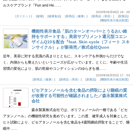
ルスケアブランド『Fun and He……
2026年08月06日 18：00
ダイエット
健康
健康食品
新商品（健康）
新商品（美容）
新製品
機能性表示食品制度
機能性表示食品「肌のターンオーバーとうるおい維
持をサポートする」美容サプリメント還元型コエン
ザイムQ10を配合『feat. Skin cycle（フィート スキ
ンサイクル）』が新発売／株式会社Quon
近年、美容に対する意識の高まりとともに、スキンケアを外側からだけでな
く、内側からも整えたいというニーズが広がっています。とくに、年齢や生活
習慣の変化により、肌の乾燥やコンディションのゆらぎを感……
2026年08月05日 17：03
新商品（健康）
新商品（美容）
新製品
機能性表示食品制度
ピセアタンノールを含む食品の摂取により睡眠の質
が改善する可能性が確認されました／森永製菓株式
会社
森永製菓株式会社では、ポリフェノールの一種である「ピセ
アタンノール」の機能性研究を進めています。この度、健常成人を対象とした
ヒト試験により、ピセアタンノールを含む食品を4週間継続摂取することで、睡
眠中……