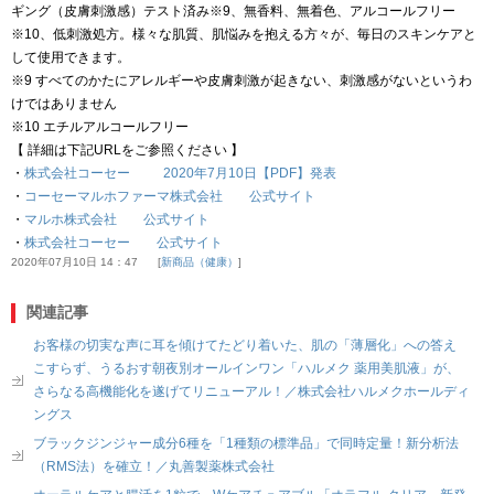
ギング（皮膚刺激感）テスト済み※9、無香料、無着色、アルコールフリー
※10、低刺激処方。様々な肌質、肌悩みを抱える方々が、毎日のスキンケアと
して使用できます。
※9 すべてのかたにアレルギーや皮膚刺激が起きない、刺激感がないというわ
けではありません
※10 エチルアルコールフリー
【 詳細は下記URLをご参照ください 】
・
株式会社コーセー 2020年7月10日【PDF】発表
・
コーセーマルホファーマ株式会社 公式サイト
・
マルホ株式会社 公式サイト
・
株式会社コーセー 公式サイト
2020年07月10日 14：47
新商品（健康）
関連記事
お客様の切実な声に耳を傾けてたどり着いた、肌の「薄層化」への答え
こすらず、うるおす朝夜別オールインワン「ハルメク 薬用美肌液」が、
さらなる高機能化を遂げてリニューアル！／株式会社ハルメクホールディ
ングス
ブラックジンジャー成分6種を「1種類の標準品」で同時定量！新分析法
（RMS法）を確立！／丸善製薬株式会社