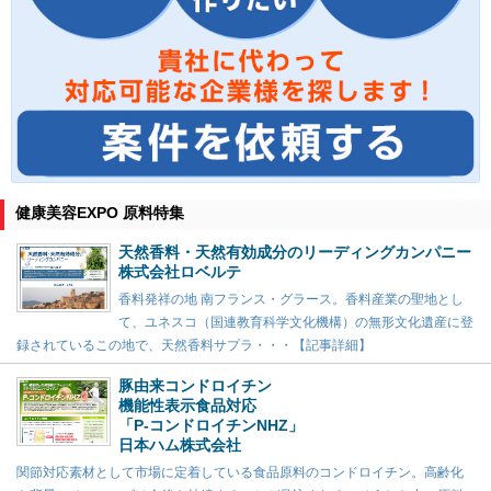
健康美容EXPO 原料特集
天然香料・天然有効成分のリーディングカンパニー
株式会社ロベルテ
香料発祥の地 南フランス・グラース。香料産業の聖地とし
て、ユネスコ（国連教育科学文化機構）の無形文化遺産に登
録されているこの地で、天然香料サプラ・・・【記事詳細】
豚由来コンドロイチン
機能性表示食品対応
「P-コンドロイチンNHZ」
日本ハム株式会社
関節対応素材として市場に定着している食品原料のコンドロイチン。高齢化