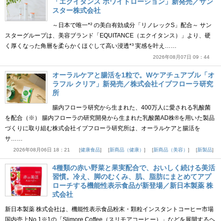
「エクイタンス ホワイトローション」新発売／サン
スター株式会社
～日本で唯一*² の美白有効成分「リノレックS」配合～ サン
スターグループは、美容ブランド「EQUITANCE（エクイタンス）」より、硬
く厚くなった角層を柔らかくほぐして高い浸透*³ 実感を叶え……
2026年08月07日 09：44
オーラルケアと腸活を1粒で。Wケアチュアブル「オ
ラフル クリア」新発売／株式会社イブフローラ研究
所
腸内フローラ研究から生まれた、400万人に愛される乳酸菌
を配合（※） 腸内フローラの研究開発から生まれた乳酸菌AD株®を用いた製品
づくりに取り組む株式会社イブフローラ研究所は、オーラルケアと腸活を
サ……
2026年08月06日 18：21
健康食品
新商品（健康）
新商品（美容）
新製品
4種類の赤い野菜と果実配合で、おいしく続ける美活
習慣。冷え、脚のむくみ、肌、脂肪にまとめてアプ
ローチする機能性表示食品が新登場／新日本製薬 株
式会社
新日本製薬 株式会社は、機能性表示食品粉末・顆粒インスタントコーヒー市場
国内売上No.1※1の「Slimore Coffee（スリモアコーヒー）」などを展開するヘ