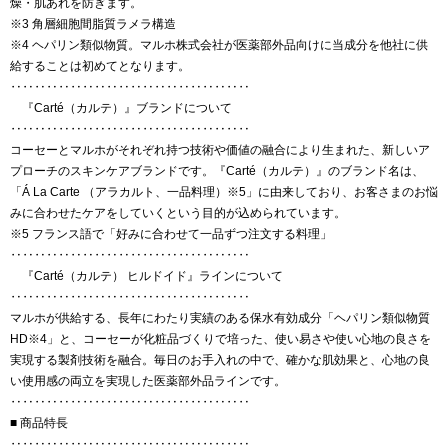
燥・肌あれを防ぎます。
※3 角層細胞間脂質ラメラ構造
※4 ヘパリン類似物質。マルホ株式会社が医薬部外品向けに当成分を他社に供
給することは初めてとなります。
‥‥‥‥‥‥‥‥‥‥‥‥‥‥‥‥‥‥‥‥
『Carté（カルテ）』ブランドについて
‥‥‥‥‥‥‥‥‥‥‥‥‥‥‥‥‥‥‥‥
コーセーとマルホがそれぞれ持つ技術や価値の融合により生まれた、新しいア
プローチのスキンケアブランドです。『Carté（カルテ）』のブランド名は、
「Á La Carte （アラカルト、一品料理）※5」に由来しており、お客さまのお悩
みに合わせたケアをしていくという目的が込められています。
※5 フランス語で「好みに合わせて一品ずつ注文する料理」
‥‥‥‥‥‥‥‥‥‥‥‥‥‥‥‥‥‥‥‥
『Carté（カルテ） ヒルドイド』ラインについて
‥‥‥‥‥‥‥‥‥‥‥‥‥‥‥‥‥‥‥‥
マルホが供給する、長年にわたり実績のある保水有効成分「ヘパリン類似物質
HD※4」と、コーセーが化粧品づくりで培った、使い易さや使い心地の良さを
実現する製剤技術を融合。毎日のお手入れの中で、確かな肌効果と、心地の良
い使用感の両立を実現した医薬部外品ラインです。
‥‥‥‥‥‥‥‥‥‥‥‥‥‥‥‥‥‥‥‥
■ 商品特長
‥‥‥‥‥‥‥‥‥‥‥‥‥‥‥‥‥‥‥‥