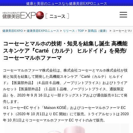
健康と美容のニュースなら健康美容EXPOニュース
健康美容EXPO
健康美容EXPOニュース
リリース：TOP
新商品（健康）
コーセーとマル
コーセーとマルホの技術・知見を結集し誕生 高機能
スキンケア『Carté（カルテ） ヒルドイド』を発売/
コーセーマルホファーマ
コーセーマルホファーマ株式会社は、株式会社コーセーとマルホ株式会社が技
術と知見を結集して開発した高機能スキンケア『Carté（カルテ） ヒルドイ
ド』【医薬部外品】（4 品目 6 品種、ノープリントプライス）およびトライア
ルセット【医薬部外品】（1 品目 1 品種、ノープリントプライス、通販限定
品）を、2020 年 9 月 16 日より一部ドラッグストアおよび通信販売※1にて発
売します。
※1 コーセーEC サイト「Maison KOSÉ」およびコーセーマルホファーマ EC
サイト（2020 年 10 月1日より EC 開始）にて販売。トライアルセットは 2020
年 10 月1日よりコーセーマルホファーマ EC サイトのみで販売。