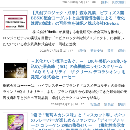
2026年08月04日 20：09
原料
研究報告
【共創プロジェクト成果】森永乳業、ビフィズス菌
BB536配合ヨーグルトと生活習慣改善による「老化
速度の減速」の可能性を確認／株式会社Rhelixa
株式会社Rhelixaが展開する老化研究の社会実装を推進し、
ロンジェビティの実現を目指す「エピクロック®共創プロジェクト」に参画い
ただいている森永乳業株式会社が、同社と連携……
2026年07月31日 17：47
原料
研究報告
美容
調査
～老化という摂理に告ぐ。～ 100年美肌への想いを
込めた最高峰（※1）の高機能エッセンスクリーム
「AQ ミリオリティ ザ クリーム デコラシオン」を
発売／株式会社コーセー
株式会社コーセーは、ハイプレステージブランド『コスメデコルテ』の最高峰
ライン「AQ ミリオリティ」より、ブランド誕生から磨き続けてきた最先端の美
容皮膚科学と独自の官能品質、卓越したテクノロジーを結集し……
2026年07月31日 10：26
化粧品
新製品
美容
1箱で「葡萄＆カシス味」と「マスカット味」の2つ
のフレーバーが楽しめるファンケル「ディープチャ
ージ コラーゲン 2種の葡萄ゼリー」（機能性表示食