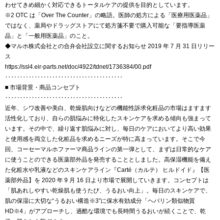
わせてきめ細かく対応できるトータルケアの提供を目的としています。
※2 OTC は「Over The Counter」の略語。医師の処方による「医療用医薬品」
ではなく、薬局やドラッグストアにて処方箋不要で購入可能な「要指導医薬
品」と「一般用医薬品」のこと。
◆マルホ株式会社との合弁会社設立に関するお知らせ 2019 年 7 月 31 日リリー
ス
https://ssl4.eir-parts.net/doc/4922/tdnet/1736384/00.pdf
‥‥‥‥‥‥‥‥‥‥‥‥‥‥‥‥‥‥‥‥
■ 市場背景・商品コンセプト
‥‥‥‥‥‥‥‥‥‥‥‥‥‥‥‥‥‥‥‥
近年、シワ改善や美白、乾燥肌向けなどの機能性訴求化粧品の市場はますます
活性化しており、自らの肌悩みに特化したスキンケアを求める傾向も強まって
います。その中で、繰り返す肌悩みに対し、毎日のケアにおいてより高い効果
と使用感を両立した化粧品を求めるニーズが特に高まっています。そこで今
回、コーセーマルホファーマ商品ラインの第一弾として、まずは日常的なケア
に使うことのできる医薬部外品を発売することとしました。高保湿機能を備え
た化粧水や乳液などのスキンケアライン『Carté（カルテ） ヒルドイド』【医
薬部外品】を 2020 年 9 月 16 日より市場で展開していきます。コンセプトは
「肌あれしやすい乾燥肌も使うたび、うるおい向上」。毎日のスキンケアで、
肌の保湿に大切な“うるおい構造※3″に保水有効成分「ヘパリン類似物質
HD※4」がアプローチし、過酷な環境でも長時間うるおいが続くことで、乾