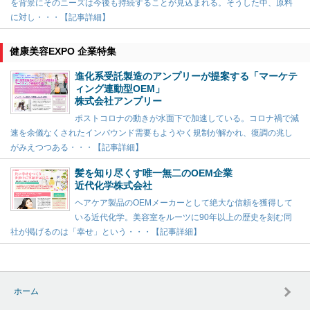
を背景にそのニーズは今後も持続することが見込まれる。そうした中、原料
に対し・・・【記事詳細】
健康美容EXPO 企業特集
進化系受託製造のアンプリーが提案する「マーケテ
ィング連動型OEM」
株式会社アンプリー
ポストコロナの動きが水面下で加速している。コロナ禍で減
速を余儀なくされたインバウンド需要もようやく規制が解かれ、復調の兆し
がみえつつある・・・【記事詳細】
髪を知り尽くす唯一無二のOEM企業
近代化学株式会社
ヘアケア製品のOEMメーカーとして絶大な信頼を獲得して
いる近代化学。美容室をルーツに90年以上の歴史を刻む同
社が掲げるのは「幸せ」という・・・【記事詳細】
ホーム