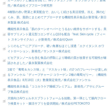
オーラルケアと腸活を1粒で。Wケアチュアブル「オラフル クリア」新発
売／株式会社イブフローラ研究所
4種類の赤い野菜と果実配合で、おいしく続ける美活習慣。冷え、脚のむ
くみ、肌、脂肪にまとめてアプローチする機能性表示食品が新登場／新日
本製薬 株式会社
機能性表示食品「肌のターンオーバーとうるおい維持をサポートする」美
容サプリメント還元型コエンザイムQ10を配合『feat. Skin cycle（フィー
ト スキンサイクル）』が新発売／株式会社Quon
シミのもと*¹ にアプローチ、硬い角層をほぐし浸透「エクイタンス ホワ
イトローション」新発売／サンスター株式会社
ピセアタンノールを含む食品の摂取により睡眠の質が改善する可能性が確
認されました／森永製菓株式会社
1箱で「葡萄＆カシス味」と「マスカット味」の2つのフレーバーが楽しめ
るファンケル「ディープチャージ コラーゲン 2種の葡萄ゼリー」（機能性
表示食品）8月18日（火）数量限定発売／株式会社ファンケル
機能性表示食品『ココカラケア睡眠プレミアム』 新発売／アサヒグルー
プ食品株式会社
犬猫向けAIウェルネスプラットフォームを始動。第一弾として腸内フロー
ラ検査キット・腸活サプリを提供開始／株式会社PETOKOTO