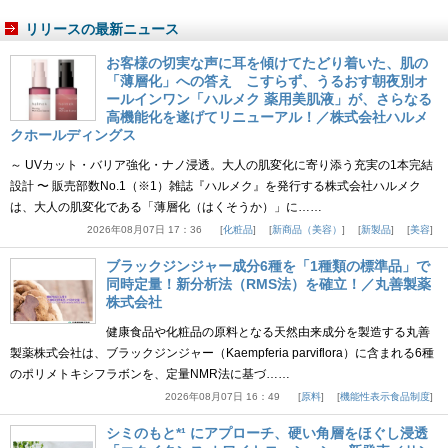
リリースの最新ニュース
お客様の切実な声に耳を傾けてたどり着いた、肌の
「薄層化」への答え こすらず、うるおす朝夜別オ
ールインワン「ハルメク 薬用美肌液」が、さらなる
高機能化を遂げてリニューアル！／株式会社ハルメ
クホールディングス
～ UVカット・バリア強化・ナノ浸透。大人の肌変化に寄り添う充実の1本完結
設計 〜 販売部数No.1（※1）雑誌『ハルメク』を発行する株式会社ハルメク
は、大人の肌変化である「薄層化（はくそうか）」に……
2026年08月07日 17：36
化粧品
新商品（美容）
新製品
美容
ブラックジンジャー成分6種を「1種類の標準品」で
同時定量！新分析法（RMS法）を確立！／丸善製薬
株式会社
健康食品や化粧品の原料となる天然由来成分を製造する丸善
製薬株式会社は、ブラックジンジャー（Kaempferia parviflora）に含まれる6種
のポリメトキシフラボンを、定量NMR法に基づ……
2026年08月07日 16：49
原料
機能性表示食品制度
シミのもと*¹ にアプローチ、硬い角層をほぐし浸透