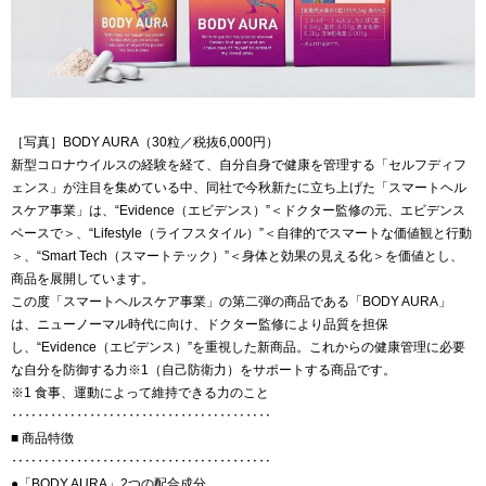
［写真］BODY AURA（30粒／税抜6,000円）
新型コロナウイルスの経験を経て、自分自身で健康を管理する「セルフディフ
ェンス」が注目を集めている中、同社で今秋新たに立ち上げた「スマートヘル
スケア事業」は、“Evidence（エビデンス）”＜ドクター監修の元、エビデンス
ベースで＞、“Lifestyle（ライフスタイル）”＜自律的でスマートな価値観と行動
＞、“Smart Tech（スマートテック）”＜身体と効果の見える化＞を価値とし、
商品を展開しています。
この度「スマートヘルスケア事業」の第二弾の商品である「BODY AURA」
は、ニューノーマル時代に向け、ドクター監修により品質を担保
し、“Evidence（エビデンス）”を重視した新商品。これからの健康管理に必要
な自分を防御する力※1（自己防衛力）をサポートする商品です。
※1 食事、運動によって維持できる力のこと
‥‥‥‥‥‥‥‥‥‥‥‥‥‥‥‥‥‥‥‥
■ 商品特徴
‥‥‥‥‥‥‥‥‥‥‥‥‥‥‥‥‥‥‥‥
●「BODY AURA」2つの配合成分