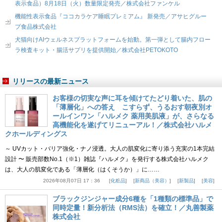
表示食品）8月18日（火）数量限定発売／株式会社ファンケル
機能性表示食品『ココカラケア睡眠プレミアム』 新発売／アサヒグルー
プ食品株式会社
犬猫向けAIウェルネスプラットフォームを始動。第一弾として腸内フロー
ラ検査キット・腸活サプリを提供開始／株式会社PETOKOTO
リリースの最新ニュース
お客様の切実な声に耳を傾けてたどり着いた、肌の
「薄層化」への答え こすらず、うるおす朝夜別オ
ールインワン「ハルメク 薬用美肌液」が、さらなる
高機能化を遂げてリニューアル！／株式会社ハルメ
クホールディングス
～ UVカット・バリア強化・ナノ浸透。大人の肌変化に寄り添う充実の1本完結
設計 〜 販売部数No.1（※1）雑誌『ハルメク』を発行する株式会社ハルメク
は、大人の肌変化である「薄層化（はくそうか）」に……
2026年08月07日 17：36
化粧品
新商品（美容）
新製品
美容
ブラックジンジャー成分6種を「1種類の標準品」で
同時定量！新分析法（RMS法）を確立！／丸善製薬
株式会社