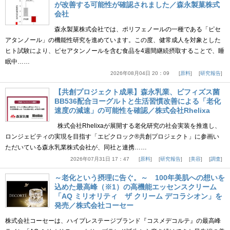
が改善する可能性が確認されました／森永製菓株式
会社
森永製菓株式会社では、ポリフェノールの一種である「ピセ
アタンノール」の機能性研究を進めています。この度、健常成人を対象とした
ヒト試験により、ピセアタンノールを含む食品を4週間継続摂取することで、睡
眠中……
2026年08月04日 20：09
原料
研究報告
【共創プロジェクト成果】森永乳業、ビフィズス菌
BB536配合ヨーグルトと生活習慣改善による「老化
速度の減速」の可能性を確認／株式会社Rhelixa
株式会社Rhelixaが展開する老化研究の社会実装を推進し、
ロンジェビティの実現を目指す「エピクロック®共創プロジェクト」に参画い
ただいている森永乳業株式会社が、同社と連携……
2026年07月31日 17：47
原料
研究報告
美容
調査
～老化という摂理に告ぐ。～ 100年美肌への想いを
込めた最高峰（※1）の高機能エッセンスクリーム
「AQ ミリオリティ ザ クリーム デコラシオン」を
発売／株式会社コーセー
株式会社コーセーは、ハイプレステージブランド『コスメデコルテ』の最高峰