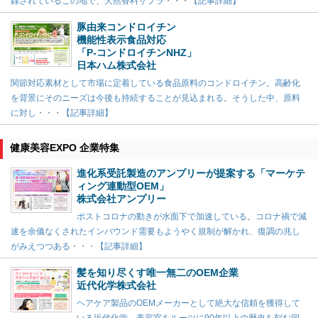
録されているこの地で、天然香料サプラ・・・【記事詳細】
豚由来コンドロイチン
機能性表示食品対応
「P-コンドロイチンNHZ」
日本ハム株式会社
関節対応素材として市場に定着している食品原料のコンドロイチン。高齢化
を背景にそのニーズは今後も持続することが見込まれる。そうした中、原料
に対し・・・【記事詳細】
健康美容EXPO 企業特集
進化系受託製造のアンプリーが提案する「マーケテ
ィング連動型OEM」
株式会社アンプリー
ポストコロナの動きが水面下で加速している。コロナ禍で減
速を余儀なくされたインバウンド需要もようやく規制が解かれ、復調の兆し
がみえつつある・・・【記事詳細】
髪を知り尽くす唯一無二のOEM企業
近代化学株式会社
ヘアケア製品のOEMメーカーとして絶大な信頼を獲得して