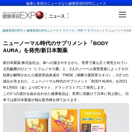
健康と美容のニュースなら健康美容EXPOニュース
健康美容EXPO
健康美容EXPOニュース
リリース：TOP
サプリメント
ニューノーマル時
ニューノーマル時代のサプリメント「BODY
AURA」を発売/新日本製薬
新日本製薬 株式会社は、体への届きやすさから、世界で最も広く研究されてい
る乳酸菌のひとつ「L.ラムノサス菌」と、2人のノーベル賞受賞者によってその
効果が解明された小麦胚芽由来成分「FWGE（発酵小麦胚芽エキス）」の2つの
成分が含まれた、ニューノーマル時代のサプリメント「BODY AURA」を2021
年1月8日（金）よりECサイト、ドラッグストアにて発売します。
この2つの成分を組み合わせた健康食品は、世界に先駆けて日本に初上陸し、日
本では新日本製薬が独占販売権を得ております。