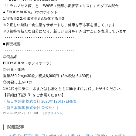
「L.ラムノサス菌」と「FWGE（発酵小麦胚芽エキス）」のダブル配合
●「BODY AURA」3つのポイント
1,守る※2 2,引出す※3 3,新化する※3
※2 正しい運動・食生活をサポートし、健康を守る事を指しています
※3 気持ち新たな自分になり、新しい自分を引き出すことを表現しています
‥‥‥‥‥‥‥‥‥‥‥‥‥‥‥‥‥‥‥‥
■ 商品概要
‥‥‥‥‥‥‥‥‥‥‥‥‥‥‥‥‥‥‥‥
◎商品名
BODY AURA（ボディオーラ）
◎容量・価格
重量359.2mg×30粒／税抜6,000円（8％税込 6,480円）
◎お召し上がり方
1日1粒を目安に、水またはお湯とともに噛まずにお召し上がりください。
【詳細は下記URLをご参照ください】
・
新日本製薬 株式会社 2020年12月17日発表
・
新日本製薬 株式会社 公式サイト
2020年12月17日 17：08
サプリメント
関連記事
お客様の切実な声に耳を傾けてたどり着いた、肌の「薄層化」への答え