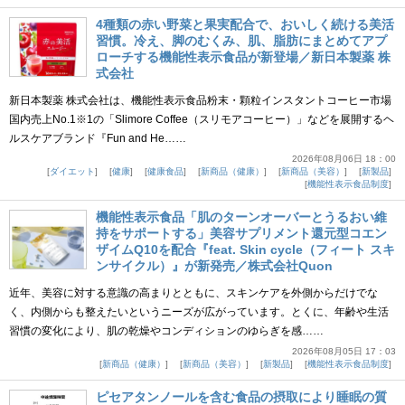
4種類の赤い野菜と果実配合で、おいしく続ける美活
習慣。冷え、脚のむくみ、肌、脂肪にまとめてアプ
ローチする機能性表示食品が新登場／新日本製薬 株
式会社
新日本製薬 株式会社は、機能性表示食品粉末・顆粒インスタントコーヒー市場
国内売上No.1※1の「Slimore Coffee（スリモアコーヒー）」などを展開するヘ
ルスケアブランド『Fun and He……
2026年08月06日 18：00
ダイエット
健康
健康食品
新商品（健康）
新商品（美容）
新製品
機能性表示食品制度
機能性表示食品「肌のターンオーバーとうるおい維
持をサポートする」美容サプリメント還元型コエン
ザイムQ10を配合『feat. Skin cycle（フィート スキ
ンサイクル）』が新発売／株式会社Quon
近年、美容に対する意識の高まりとともに、スキンケアを外側からだけでな
く、内側からも整えたいというニーズが広がっています。とくに、年齢や生活
習慣の変化により、肌の乾燥やコンディションのゆらぎを感……
2026年08月05日 17：03
新商品（健康）
新商品（美容）
新製品
機能性表示食品制度
ピセアタンノールを含む食品の摂取により睡眠の質