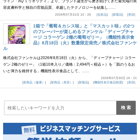
ライン「AQ ミリオリティ」より、ブランド誕生から磨き続けてきた最先端の美
容皮膚科学と独自の官能品質、卓越したテクノロジーを結集し……
2026年07月31日 10：26
化粧品
新製品
美容
1箱で「葡萄＆カシス味」と「マスカット味」の2つ
のフレーバーが楽しめるファンケル「ディープチャ
ージ コラーゲン 2種の葡萄ゼリー」（機能性表示食
品）8月18日（火）数量限定発売／株式会社ファンケ
ル
株式会社ファンケルは2026年8月18日（火）から、「ディープチャージ コラー
ゲン 2種のゼリー」（1箱10本入り／価格：2,494円＜税込＞）を「肌のうるお
いと弾力を維持する」機能性表示食品として、……
2026年07月30日 19：21
新商品（健康）
新商品（美容）
新製品
機能性表示食品制度
美容