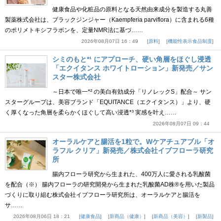
健康食品や化粧品の原料となる天然由来成分を製造する丸善
製薬株式会社は、ブラックジンジャー（Kaempferia parviflora）に含まれる6種
のポリメトキシフラボンを、定量NMR法に基づ……
2026年08月07日 16：49
原料
機能性表示食品制度
シミのもと*¹ にアプローチ、硬い角層をほぐし浸透
「エクイタンス ホワイトローション」新発売／サン
スター株式会社
～日本で唯一*² の美白有効成分「リノレックS」配合～ サン
スターグループは、美容ブランド「EQUITANCE（エクイタンス）」より、硬
く厚くなった角層を柔らかくほぐして高い浸透*³ 実感を叶え……
2026年08月07日 09：44
オーラルケアと腸活を1粒で。Wケアチュアブル「オ
ラフル クリア」新発売／株式会社イブフローラ研究
所
腸内フローラ研究から生まれた、400万人に愛される乳酸菌
を配合（※） 腸内フローラの研究開発から生まれた乳酸菌AD株®を用いた製品
づくりに取り組む株式会社イブフローラ研究所は、オーラルケアと腸活を
サ……
2026年08月06日 18：21
健康食品
新商品（健康）
新商品（美容）
新製品