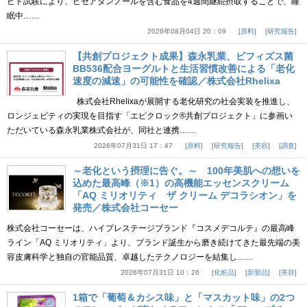
ヒト試験により、ピセアタンノールを含む食品を4週間継続摂取することで、睡
眠中……
2026年08月04日 20：09
原料
研究報告
【共創プロジェクト成果】森永乳業、ビフィズス菌
BB536配合ヨーグルトと生活習慣改善による「老化
速度の減速」の可能性を確認／株式会社Rhelixa
株式会社Rhelixaが展開する老化研究の社会実装を推進し、
ロンジェビティの実現を目指す「エピクロック®共創プロジェクト」に参画い
ただいている森永乳業株式会社が、同社と連携……
2026年07月31日 17：47
原料
研究報告
美容
調査
～老化という摂理に告ぐ。～ 100年美肌への想いを
込めた最高峰（※1）の高機能エッセンスクリーム
「AQ ミリオリティ ザ クリーム デコラシオン」を
発売／株式会社コーセー
株式会社コーセーは、ハイプレステージブランド『コスメデコルテ』の最高峰
ライン「AQ ミリオリティ」より、ブランド誕生から磨き続けてきた最先端の美
容皮膚科学と独自の官能品質、卓越したテクノロジーを結集し……
2026年07月31日 10：26
化粧品
新製品
美容
1箱で「葡萄＆カシス味」と「マスカット味」の2つ