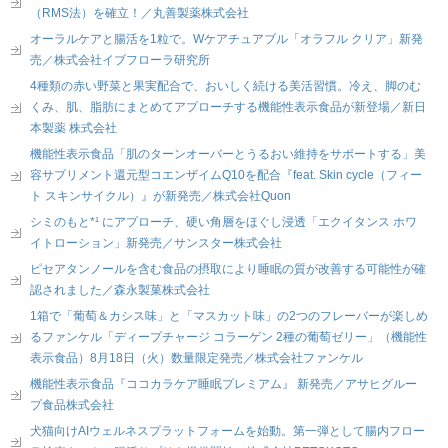
（RMS法）を確立！／丸善製薬株式会社
オーラルケアと腸活を1粒で。Wケアチュアブル「オラフル クリア」新発
売／株式会社イブフローラ研究所
4種類の赤い野菜と果実配合で、おいしく続ける美活習慣。冷え、脚のむ
くみ、肌、脂肪にまとめてアプローチする機能性表示食品が新登場／新日
本製薬 株式会社
機能性表示食品「肌のターンオーバーとうるおい維持をサポートする」美
容サプリメント還元型コエンザイムQ10を配合『feat. Skin cycle（フィー
ト スキンサイクル）』が新発売／株式会社Quon
シミのもと*¹ にアプローチ、硬い角層をほぐし浸透「エクイタンス ホワ
イトローション」新発売／サンスター株式会社
ピセアタンノールを含む食品の摂取により睡眠の質が改善する可能性が確
認されました／森永製菓株式会社
1箱で「葡萄＆カシス味」と「マスカット味」の2つのフレーバーが楽しめ
るファンケル「ディープチャージ コラーゲン 2種の葡萄ゼリー」（機能性
表示食品）8月18日（火）数量限定発売／株式会社ファンケル
機能性表示食品『ココカラケア睡眠プレミアム』 新発売／アサヒグルー
プ食品株式会社
犬猫向けAIウェルネスプラットフォームを始動。第一弾として腸内フロー