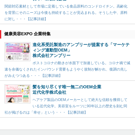
関節対応素材として市場に定着している食品原料のコンドロイチン。高齢化
を背景にそのニーズは今後も持続することが見込まれる。そうした中、原料
に対し・・・【記事詳細】
健康美容EXPO 企業特集
進化系受託製造のアンプリーが提案する「マーケテ
ィング連動型OEM」
株式会社アンプリー
ポストコロナの動きが水面下で加速している。コロナ禍で減
速を余儀なくされたインバウンド需要もようやく規制が解かれ、復調の兆し
がみえつつある・・・【記事詳細】
髪を知り尽くす唯一無二のOEM企業
近代化学株式会社
ヘアケア製品のOEMメーカーとして絶大な信頼を獲得して
いる近代化学。美容室をルーツに90年以上の歴史を刻む同
社が掲げるのは「幸せ」という・・・【記事詳細】