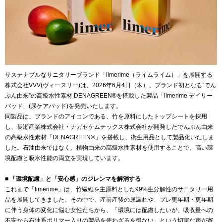
サステナブルなサニタリーブランド「limerime（ライムライム）」を展開する
株式会社VVV(ヴィースリー)は、2026年6月4日（木）、ブランド初となる”でん
ぷん由来”の高級水性素材 DENAGREEN®️を搭載した製品「limerime デイリー
パッド」(尿ケアパッド)を発売いたします。
同製品は、ブランドのアイコンである、竹を原料にしたトップシートを採用
し、長瀬産業株式会社・ナガセケムテックス株式会社が開発したでんぷん由来
の高級水性素材「DENAGREEN®︎」を搭載し、衛生用品として製品化いたしま
した。石油由来ではなく、植物由来の高級水性素材を使用することで、高い環
境配慮と吸水性能の両立を実現しています。
■ 「環境配慮」と「安心感」のジレンマを解消する
これまで「limerime」は、竹繊維を主原料とした99%生分解性のサニタリー用
品を展開してきました。その中で、産前産後の尿漏れや、プレ更年期・更年期
に伴う身体の変化に悩む女性たちから、「環境には配慮したいが、吸収量への
不安から石油系ポリマー入りの製品を使わざるを得ない」という切実な声が寄