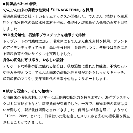
■ 同製品の3つの特徴
でんぷん由来の高吸水性素材「DENAGREEN®︎」を採用
長瀬産業株式会社・ナガセケムテックスが開発した、でんぷん（植物）を主原
料とする次世代の高吸水性素材を搭載。機能性と環境負荷の低減の両立を目指
しました。
99％生分解性、石油系プラスチックを極限まで排除
トップシートの竹繊維に加え、吸水体にもでんぷん由来素材を採用。ブランド
のアイデンティティである「高い生分解性」を維持しつつ、使用後は自然に還
る環境負荷の低いサイクルを実現しました。
身体の変化に寄り添う、やさしい設計
デリケートな時期の肌に触れる部分は、吸放湿性に優れた竹繊維。不快なムレ
や痒みを抑えつつ、でんぷん由来の高吸水性素材が水分をしっかりキャッチ。
産前産後のママや、更年期世代の日常を心地よくサポートします。
■ 紙から石油へ。そして植物へ
石油由来の吸収素材(ポリマー)は圧倒的な吸水力を持ちますが、海洋プラスチッ
クゴミに直結するなど、環境負荷が課題でした。一方で、植物由来の素材は扱
いが難しく、製品化は困難とされてきました。何回もの試作を経て、ようやく
「19cm・20cc」という、日常使いに最も適したスリムさと安心の吸収量を両立
させることができました。