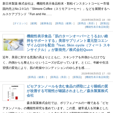
新日本製薬 株式会社は、機能性表示食品粉末・顆粒インスタントコーヒー市場
国内売上No.1※1の「Slimore Coffee（スリモアコーヒー）」などを展開するヘ
ルスケアブランド『Fun and He……
2026年08月06日 18：00
ダイエット
健康
健康食品
新商品（健康）
新商品（美容）
新製品
機能性表示食品制度
機能性表示食品「肌のターンオーバーとうるおい維
持をサポートする」美容サプリメント還元型コエン
ザイムQ10を配合『feat. Skin cycle（フィート スキ
ンサイクル）』が新発売／株式会社Quon
近年、美容に対する意識の高まりとともに、スキンケアを外側からだけでな
く、内側からも整えたいというニーズが広がっています。とくに、年齢や生活
習慣の変化により、肌の乾燥やコンディションのゆらぎを感……
2026年08月05日 17：03
新商品（健康）
新商品（美容）
新製品
機能性表示食品制度
ピセアタンノールを含む食品の摂取により睡眠の質
が改善する可能性が確認されました／森永製菓株式
会社
森永製菓株式会社では、ポリフェノールの一種である「ピセ
アタンノール」の機能性研究を進めています。この度、健常成人を対象とした