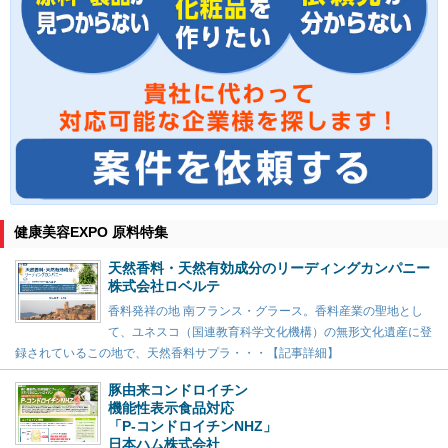
健康美容EXPO 原料特集
天然香料・天然有効成分のリーディングカンパニー
株式会社ロベルテ
香料発祥の地 南フランス・グラース。香料産業の聖地とし
て、ユネスコ（国連教育科学文化機構）の無形文化遺産に登
録されているこの地で、天然香料サプラ・・・【記事詳細】
豚由来コンドロイチン
機能性表示食品対応
「P-コンドロイチンNHZ」
日本ハム株式会社