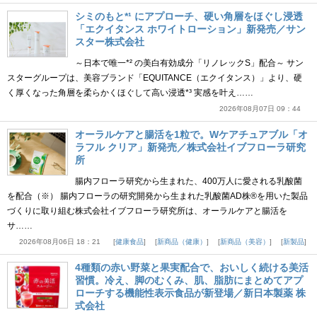
シミのもと*¹ にアプローチ、硬い角層をほぐし浸透
「エクイタンス ホワイトローション」新発売／サン
スター株式会社
～日本で唯一*² の美白有効成分「リノレックS」配合～ サン
スターグループは、美容ブランド「EQUITANCE（エクイタンス）」より、硬
く厚くなった角層を柔らかくほぐして高い浸透*³ 実感を叶え……
2026年08月07日 09：44
オーラルケアと腸活を1粒で。Wケアチュアブル「オ
ラフル クリア」新発売／株式会社イブフローラ研究
所
腸内フローラ研究から生まれた、400万人に愛される乳酸菌
を配合（※） 腸内フローラの研究開発から生まれた乳酸菌AD株®を用いた製品
づくりに取り組む株式会社イブフローラ研究所は、オーラルケアと腸活を
サ……
2026年08月06日 18：21
健康食品
新商品（健康）
新商品（美容）
新製品
4種類の赤い野菜と果実配合で、おいしく続ける美活
習慣。冷え、脚のむくみ、肌、脂肪にまとめてアプ
ローチする機能性表示食品が新登場／新日本製薬 株
式会社