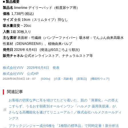
■ 製品概要
製品名
limerime デイリーパッド（軽度尿ケア用）
価格
1,738円 (税込)
サイズ
全長 19cm（スリムタイプ）羽なし
吸水量目安
~ 20cc
入数
1箱 30枚入り
主な素材
表面材：竹繊維（バンブーファイバー）吸水材：でんぷん由来高吸水
性素材（DENAGREEN®︎）、植物由来パルプ
発売日
2026年 6月4日 (発送は6/10ごろより順次)
販売チャネル
公式オンラインストア、ナチュラルストア等
株式会社VVV 2026年6月4日 発表
株式会社VVV 公式HP
2026年06月04日 19：07
SDGs
介護・高齢者
新製品
機能性ウェア
関連記事
お客様の切実な声に耳を傾けてたどり着いた、肌の「薄層化」への答え
こすらず、うるおす朝夜別オールインワン「ハルメク 薬用美肌液」が、
さらなる高機能化を遂げてリニューアル！／株式会社ハルメクホールディ
ングス
ブラックジンジャー成分6種を「1種類の標準品」で同時定量！新分析法