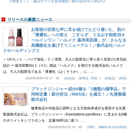
ラ検査キット・腸活サプリを提供開始／株式会社PETOKOTO
リリースの最新ニュース
お客様の切実な声に耳を傾けてたどり着いた、肌の
「薄層化」への答え こすらず、うるおす朝夜別オ
ールインワン「ハルメク 薬用美肌液」が、さらなる
高機能化を遂げてリニューアル！／株式会社ハルメ
クホールディングス
～ UVカット・バリア強化・ナノ浸透。大人の肌変化に寄り添う充実の1本完結
設計 〜 販売部数No.1（※1）雑誌『ハルメク』を発行する株式会社ハルメク
は、大人の肌変化である「薄層化（はくそうか）」に……
2026年08月07日 17：36
化粧品
新商品（美容）
新製品
美容
ブラックジンジャー成分6種を「1種類の標準品」で
同時定量！新分析法（RMS法）を確立！／丸善製薬
株式会社
健康食品や化粧品の原料となる天然由来成分を製造する丸善
製薬株式会社は、ブラックジンジャー（Kaempferia parviflora）に含まれる6種
のポリメトキシフラボンを、定量NMR法に基づ……
2026年08月07日 16：49
原料
機能性表示食品制度