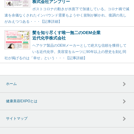
株式会社アンプリー
ポストコロナの動きが水面下で加速している。コロナ禍で減
速を余儀なくされたインバウンド需要もようやく規制が解かれ、復調の兆し
がみえつつある・・・【記事詳細】
髪を知り尽くす唯一無二のOEM企業
近代化学株式会社
ヘアケア製品のOEMメーカーとして絶大な信頼を獲得して
いる近代化学。美容室をルーツに90年以上の歴史を刻む同
社が掲げるのは「幸せ」という・・・【記事詳細】
ホーム
健康美容EXPOとは
サイトマップ