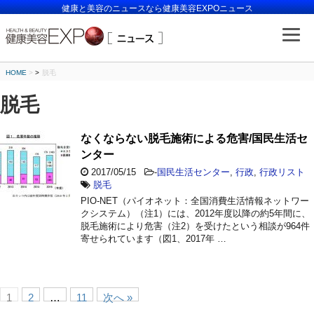
健康と美容のニュースなら健康美容EXPOニュース
HOME
>
脱毛
脱毛
なくならない脱毛施術による危害/国民生活セ
ンター
2017/05/15
-
国民生活センター
,
行政
,
行政リスト
脱毛
PIO-NET（パイオネット：全国消費生活情報ネットワー
クシステム）（注1）には、2012年度以降の約5年間に、
脱毛施術により危害（注2）を受けたという相談が964件
寄せられています（図1、2017年 …
1
2
…
11
次へ »