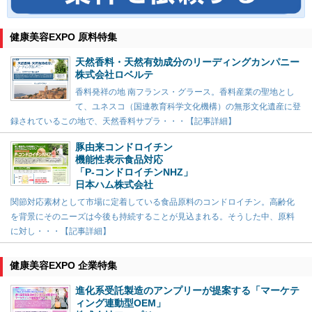
健康美容EXPO 原料特集
天然香料・天然有効成分のリーディングカンパニー
株式会社ロベルテ
香料発祥の地 南フランス・グラース。香料産業の聖地とし
て、ユネスコ（国連教育科学文化機構）の無形文化遺産に登
録されているこの地で、天然香料サプラ・・・【記事詳細】
豚由来コンドロイチン
機能性表示食品対応
「P-コンドロイチンNHZ」
日本ハム株式会社
関節対応素材として市場に定着している食品原料のコンドロイチン。高齢化
を背景にそのニーズは今後も持続することが見込まれる。そうした中、原料
に対し・・・【記事詳細】
健康美容EXPO 企業特集
進化系受託製造のアンプリーが提案する「マーケテ
ィング連動型OEM」